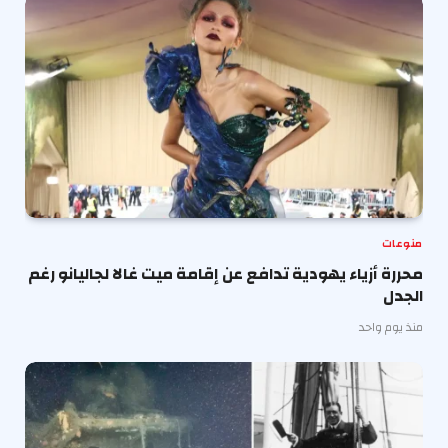
منوعات
محررة أزياء يهودية تدافع عن إقامة ميت غالا لجاليانو رغم
الجدل
منذ يوم واحد