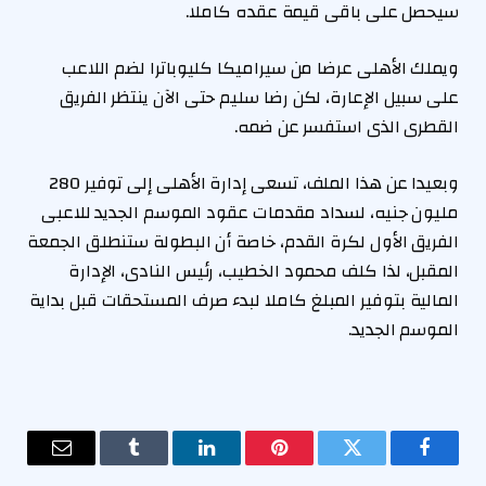
سيحصل على باقى قيمة عقده كاملا.
ويملك الأهلى عرضا من سيراميكا كليوباترا لضم اللاعب
على سبيل الإعارة، لكن رضا سليم حتى الآن ينتظر الفريق
القطرى الذى استفسر عن ضمه.
وبعيدا عن هذا الملف، تسعى إدارة الأهلى إلى توفير 280
مليون جنيه، لسداد مقدمات عقود الموسم الجديد للاعبى
الفريق الأول لكرة القدم، خاصة أن البطولة ستنطلق الجمعة
المقبل، لذا كلف محمود الخطيب، رئيس النادى، الإدارة
المالية بتوفير المبلغ كاملا لبدء صرف المستحقات قبل بداية
الموسم الجديد.
فيسبوك
تويتر
بينتيريست
لينكدإن
Tumblr
البريد