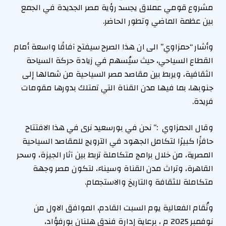
مشروع قومي عملاق يجسد رؤية مصر الجديدة في الجمع
بين عظمة الماضي وتطور الحاضر.
وأشار “حمزاوي” الى ان هذا الصرح سيفتح آفاقًا واسعة أمام
القطاع السياحي، حيث سيُسهم في زيادة حركة السياحة
الثقافية، ويربط بين مقاصد مصر السياحية من شمالها إلى
جنوبها، بما فيها مدن القناة التي تمتلك بدورها مقومات
فريدة.
وقال الحمزاوي :” نحن في بورسعيد نرى في هذا الافتتاح
حافزًا كبيرًا لتكامل الجهود في الترويج للمقاصد السياحية
المصرية، من خلال برامج متكاملة تربط بين آثار الجيزة، وسحر
القاهرة، وتراث مدن القناة وسيناء، لتكون مصر وجهة
متكاملة للثقافة والتاريخ والاستجمام.
وتُقام الفعالية يوم السبت القادم، الموافق الاول من
نوفمبر 2025 م ، برعاية إدارة فندق هلنان بورفؤاد،