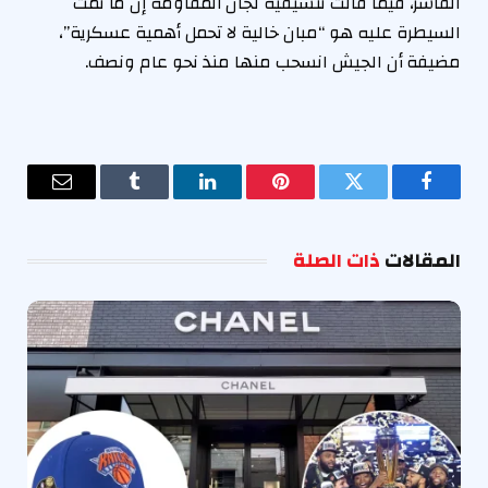
الفاشر، فيما قالت تنسيقية لجان المقاومة إن ما تمت
السيطرة عليه هو “مبان خالية لا تحمل أهمية عسكرية”،
مضيفة أن الجيش انسحب منها منذ نحو عام ونصف.
فيسبوك
تويتر
بينتيريست
لينكدإن
Tumblr
البريد
الإلكترو
المقالات
ذات الصلة