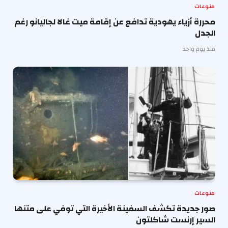
منوعات
محررة أزياء يهودية تدافع عن إقامة ميت غالا لجاليانو رغم
الجدل
منذ يوم واحد
منوعات
صور جديدة تكشف السفينة الأخيرة التي توفي على متنها
السير إرنست شاكلتون