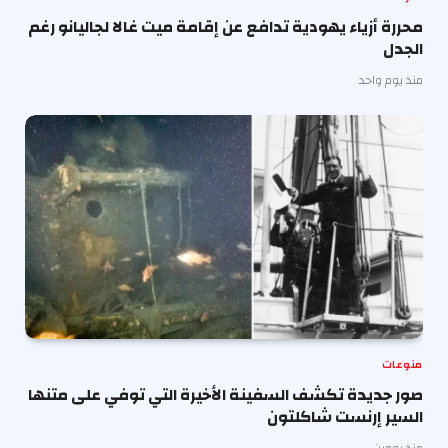
محررة أزياء يهودية تدافع عن إقامة ميت غالا لجاليانو رغم
الجدل
منذ يوم واحد
منوعات
صور جديدة تكشف السفينة الأخيرة التي توفي على متنها
السير إرنست شاكلتون