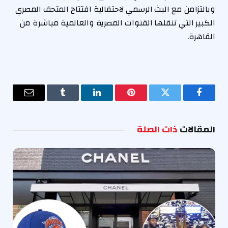
وبالتزامن مع البث الرسمي لاحتفالية افتتاح المتحف المصري
الكبير التي تنقلها القنوات المصرية والعالمية مباشرة من
القاهرة.
فيسبوك
تويتر
بينتيريست
لينكدإن
Tumblr
البريد
الإلكترو
المقالات
ذات الصلة