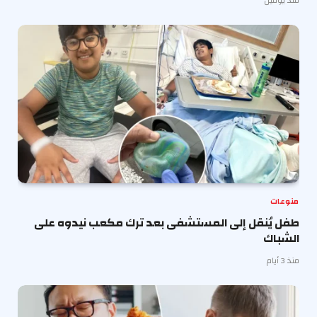
منذ يومين
منوعات
طفل يُنقل إلى المستشفى بعد ترك مكعب نيدوه على
الشباك
منذ 3 أيام