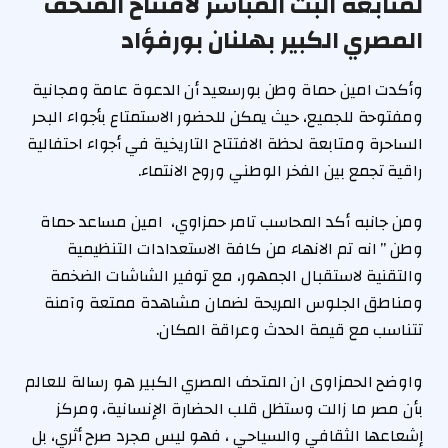
لمتابعة البث المباشر لافتتاح المتحف
المصري الكبير بهلنان بورفؤاد
وأكدت امين حماة وطن بورسعيد أن الدعوة عامة ومجانية
ومفتوحة للجميع، حيث يمكن للحضور الاستمتاع بأجواء البحر
الساحرة ومتابعة لحظة الافتتاح التاريخية في أجواء احتفالية
راقية تجمع بين الفخر الوطني وروح الانتماء.
ومن جانبه أكد المحاسب تامر حمزاوي، امين مساعد حماة
وطن ” انه تم الانهاء من كافة الاستعدادات التنظيمية
والتقنية لاستقبال الجمهور، مع توفير الشاشات الضخمة
ومناطق الجلوس المريحة لضمان مشاهدة ممتعة وآمنة
تتناسب مع قيمة الحدث وعراقة المكان.
واوضح الحمزاوى ان المتحف المصري الكبير هو رسالة للعالم
بأن مصر ما زالت وستظل قلب الحضارة الإنسانية، ومركز
إشعاعها الثقافي والسياحي ، فهو ليس مجرد صرح أثري، بل