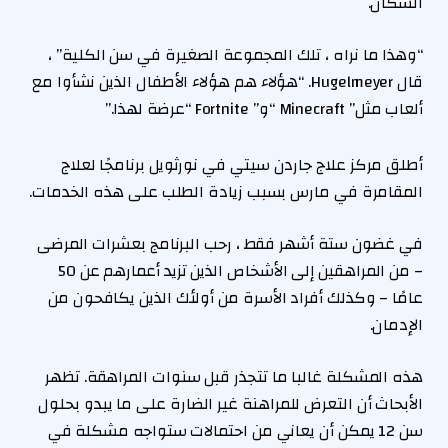
السكان.
“وهذا ما نراه ، تلك المجموعة الصغيرة في سن الكلية” ،
قال Hugelmeyer. “هؤلاء هم هؤلاء الأطفال الذين نشأوا مع
ألعاب مثل” Minecraft “و” Fortnite “عرضة لهذا.”
أطلق مركز علاج جاردن سيتي في نورثويل برنامجًا لعلاج
المقامرة في مارس بسبب زيادة الطلب على هذه الخدمات.
في غضون ستة أشهر فقط ، رحب البرنامج بعشرات المرضى
– من المراهقين إلى الأشخاص الذين تزيد أعمارهم عن 50
عامًا – وكذلك أفراد الأسرة من أولئك الذين يكافحون من
الإدمان.
هذه المشكلة غالبا ما تتجذر قبل سنوات المراهقة. تظهر
الأبحاث أن التعرض للمراهنة غير الضارة على ما يبدو بحلول
سن 12 يمكن أن يعاني من احتمالات ستواجه مشكلة في