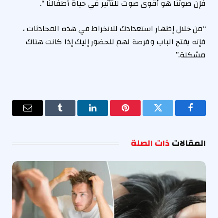
فإن صوتنا هو أقوى صوت للتأثير في حياة أطفالنا “.
“من خلال إظهار استعدادك للانخراط في هذه المحادثات ،
فإنه يفتح الباب وفرصة لهم للحضور إليك إذا كانت هناك
مشكلة.”
فيسبوك
تويتر
بينتيريست
لينكدإن
Tumblr
البريد
الإلكترو
المقالات
ذات الصلة