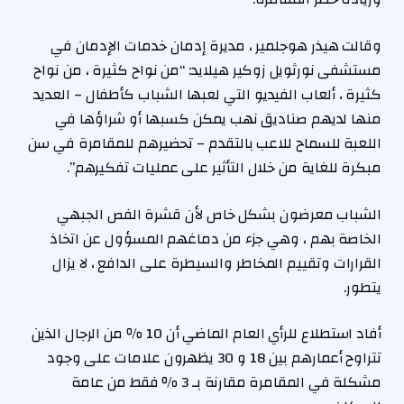
وقالت هيذر هوجلمير ، مديرة إدمان خدمات الإدمان في
مستشفى نورثويل زوكير هيلايد: “من نواح كثيرة ، من نواح
كثيرة ، ألعاب الفيديو التي لعبها الشباب كأطفال – العديد
منها لديهم صناديق نهب يمكن كسبها أو شراؤها في
اللعبة للسماح للاعب بالتقدم – تحضيرهم للمقامرة في سن
مبكرة للغاية من خلال التأثير على عمليات تفكيرهم”.
الشباب معرضون بشكل خاص لأن قشرة الفص الجبهي
الخاصة بهم ، وهي جزء من دماغهم المسؤول عن اتخاذ
القرارات وتقييم المخاطر والسيطرة على الدافع ، لا يزال
يتطور.
أفاد استطلاع للرأي العام الماضي أن 10 ٪ من الرجال الذين
تتراوح أعمارهم بين 18 و 30 يظهرون علامات على وجود
مشكلة في المقامرة مقارنة بـ 3 ٪ فقط من عامة