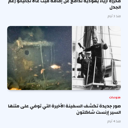
محررة أزياء يهودية تدافع عن إقامة ميت غالا لجاليانو رغم
الجدل
منذ 3 أيام
منوعات
صور جديدة تكشف السفينة الأخيرة التي توفي على متنها
السير إرنست شاكلتون
منذ 4 أيام