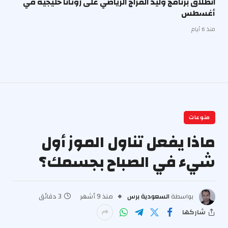
انطلاق برنامج وليد الفراج الرياضي على روتانا خليجية في
أغسطس
منذ 6 أيام
منوعات
ماذا يفعل تناول الموز أول
شيء في الصباح بجسمك؟
بواسطة
السعودية برس
منذ 9 أشهر
3 دقائق
شاركها