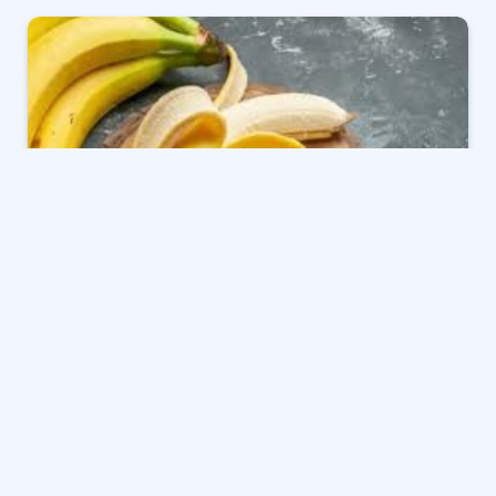
تناول الموز على معدة فارغة له آثار إيجابية وسلبية على
الجسم، غني بالبوتاسيوم والألياف والسكريات الطبيعية،
يوفر الموز طاقة سريعة، ويحسن الهضم، ويساعد في
الحفاظ على توازن الأملاح. مع ذلك، قد يسبب تناول الموز
في الصباح الباكر لدى بعض الأشخاص حموضة، أو انتفاخًا، أو
ارتفاعًا حادًا في سكر الدم..
يُعد الموز من أكثر الأطعمة المغذية والغنية بالصحة