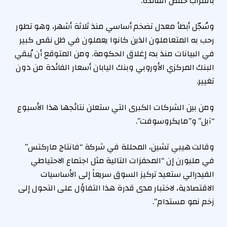
باقتراب خفض الفائدة.
وسُجّل أبطأ معدل تضخم أساسي منذ ثلاثة أشهر، وهو تطور
رحب به المتعاملون الذين كانوا يعملون في ظل نقص كبير
في البيانات منذ بدء إغلاق الحكومة. ومن المتوقع أن يُبقي
البنك المركزي الأوروبي وبنك اليابان أسعار الفائدة من دون
تغيير.
ومن بين الشركات الكبرى التي ستعلن نتائجها هذا الأسبوع
“آبل” و”مايكروسوفت”.
وقالت هيبي تشين، المحللة في شركة “فانتاج ماركتس”
في ملبورن إن “المحفزات التالية مثل اجتماع الاحتياطي
الفيدرالي ستعيد تركيز السوق سريعاً إلى الأساسيات
الاقتصادية، لاختبار مدى قدرة هذا التفاؤل على التحول إلى
زخم نمو مستدام”.