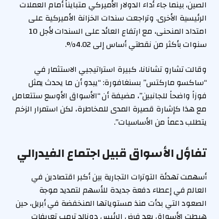
الصين، بينما جاء أداء الدولار الأميركي متبايناً أمام العملات
الرئيسية الأخرى. وتراجعت سندات الخزانة الأميركية على
امتداد المنحنى، مع ارتفاع العائد على السندات لأجل 10
سنوات بأكثر من نقطتي أساس إلى 4.02%.
وقالت تشارو تشانانا، كبيرة استراتيجيي الاستثمار في
“ساكسو ماركتس” بسنغافورة: “يبدو أن ما يحدث يمثل
فوزاً واضحاً للجانبين”، مضيفة أن “الأسواق الأوسع ستتعامل
مع هذا كإشارة قصيرة المدى للمخاطرة، لكن استمرار الزخم
يتطلب دعماً من الأساسيات”.
تفاؤل الأسواق قبيل اجتماع الفيدرالي
أسهمت تهدئة التوترات التجارية بين أكبر اقتصادين في
العالم في إعطاء دفعة جديدة للأسهم لتمديد موجة
الصعود التي بدأت منذ مستوياتها المنخفضة في أبريل، حين
هبطت الأسواق بعد فرض الرئيس دونالد ترمب تعريفات