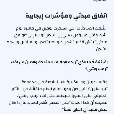
اتفاق مبدئي ومؤشرات إيجابية
اختُتمت المحادثات التي استمرت يومين في ماليزيا يوم
الأحد، وقال مسؤول صيني إن البلدين توصلا إلى “توافق
مبدئي” بشأن قضايا تشمل ضوابط التصدير والفنتانيل ورسوم
الشحن.
اقرأ أيضاً: ما الذي تريده الولايات المتحدة والصين من لقاء
ترمب وشي؟
وقالت ديلين وو، الخبيرة الاستراتيجية في مجموعة
“بيبرستون”: “في حين يبدو المزاج العام متفائلاً، فإن التأثير
الحقيقي على السوق سيعتمد على لقاء ترمب وشي”،
مضيفة أن هذا الحدث “يظل المحفز الأهم لتحديد ما إذا كان
يمكن تنفيذ أي اتفاق فعلاً”.