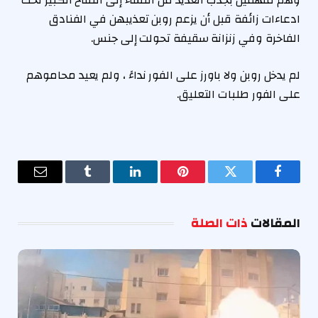
وهم متهمين بجذب العديد من النساء إلى التفاح الكبير تحت
ادعاءات زائفة قبل أن يزعم روبن تعذيبهن في الفنادق
الفاخرة وفي زنزانة سقيفة تحولت إلى جنس.
لم يدخل روبن ولا باورز على الفور نداءً ، ولم يعيد محاموهم
على الفور طلبات التعليق.
فيسبوك
تويتر
بينتيريست
لينكدإن
Tumblr
البريد
الإلكترو
المقالات
ذات الصلة