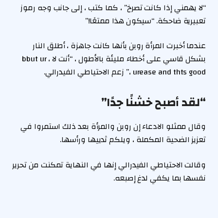
“لا يهمني إذا كانت تصرخ” ، كما كتب ، إلى جانب وجه رموز
تعبيرية ضاحكة. “سيكون هذا ممتعًا!”
عندما أخبرت المرأة روبن بأنها كانت جاهزة ، أطلق النار
بشكل قاسي على أخطاء مليئة بالأطول ، “أنت لا ، bbut ur
urease and thts good ،” زعم الاحتياطي الفيدرالي.
“لقد أصبح خشنًا جدًا”
وقال ممثلو الادعاء إن روبن والمرأة بعد ذلك استمروا في
تعزيز الضحية المكملة ، ويلكم ثدييها ورأسها.
وقالت الاحتياطي الفيدرالي إنها في النهاية تمكنت من تحرير
نفسها بما يكفي لدغ إصبعه.