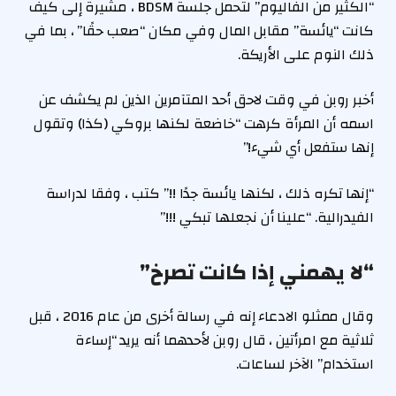
“الكثير من الفاليوم” لتحمل جلسة BDSM ، مشيرة إلى كيف
كانت “يائسة” مقابل المال وفي مكان “صعب حقًا” ، بما في
ذلك النوم على الأريكة.
أخبر روبن في وقت لاحق أحد المتآمرين الذين لم يكشف عن
اسمه أن المرأة كرهت “خاضعة لكنها بروكي (كذا) وتقول
إنها ستفعل أي شيء!”
“إنها تكره ذلك ، لكنها يائسة جدًا !!” كتب ، وفقا لدراسة
الفيدرالية. “علينا أن نجعلها تبكي !!!”
“لا يهمني إذا كانت تصرخ”
وقال ممثلو الادعاء إنه في رسالة أخرى من عام 2016 ، قبل
ثلاثية مع امرأتين ، قال روبن لأحدهما أنه يريد “إساءة
استخدام” الآخر لساعات.