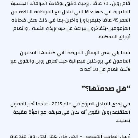
قام روبن ، 70 عامًا ، بإحياء ذكرى بوقاحة انحرافاته الجنسية
الملتوية في Missives التي تبادل مع الموظفة البالغة من
العمر 45 عامًا جنيفر باورز وآخرين-بما في ذلك بعض ضحاياه
المزعومين-يتفاخرون ببراعة عن حبه لإيذاء النساء ، واتهام
أوراق المحكمة.
فيما يلي بعض الرسائل المريضة التي كشفها المدعون
العامون في بروكلين فيدرالية حيث تعرض روبن والقوى مع
لائحة اتهام من 10 أعداد:
“هل صدمتها؟”
في إحدى التبادل المروع في عام 2015 ، عندما أخبر الممول
المتقاعد روبن القوى أنه كان في طريقه مع امرأة مقيدة
بصليب.
أرسل الصاحب المخصص – الذي كان يعمل لدى روبن منذ عام