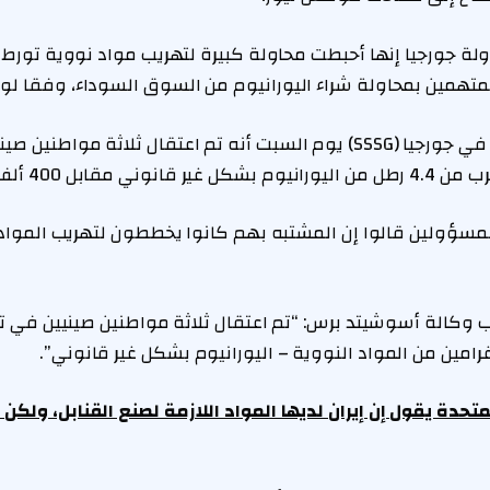
ة جورجيا إنها أحبطت محاولة كبيرة لتهريب مواد نووية تورط 
لمتهمين بمحاولة شراء اليورانيوم من السوق السوداء، وفقا ل
أعلن جهاز أمن الدولة في جورجيا (SSSG) يوم السبت أنه تم اعتقال ثلاثة 
ألف دولار، وفقًا للمنفذ.
مسؤولين قالوا إن المشتبه بهم كانوا يخططون لتهريب المواد 
وكالة أسوشيتد برس: “تم اعتقال ثلاثة مواطنين صينيين في تب
امين من المواد النووية – اليورانيوم بشكل غير قانوني”.
متحدة يقول إن إيران لديها المواد اللازمة لصنع القنابل، ولكن 