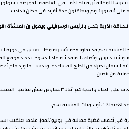
شرتها الوكالة أن ضباط الأمن في العاصمة الجورجية يستولون
ه على أنه يورانيوم ويعتقلون عدة أفراد في مكان الحادث.
 للطاقة الذرية يتصل بالرئيس الإسرائيلي ويقول إن المنشأة النو
SSSG، فإن أحد المشتبه بهم قد تجاوز مدة تأشيرته وكان يعيش في جورجيا
وشييتد برس. وأضاف المنفذ أنه قاد الجهود لتحديد موقع ال
نه استعان بخبراء من الخارج للمساعدة. وبحسب ما ورد قام أعض
ملية من الصين.
رف على الجناة واحتجازهم أثناء “التفاوض بشأن تفاصيل الصفقة 
د الاعتقالات أو هويات المشتبه بهم.
خيرة في أعقاب قضية مماثلة في يوليو/تموز، عندما اعتقلت الس
مواطنًا أجنبيًا ومواطنًا جورجيًا متهمين ب