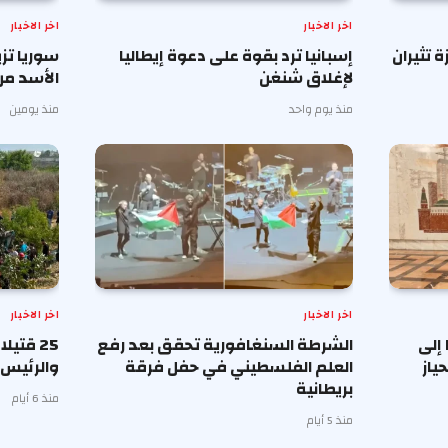
اخر الاخبار
اخر الاخبار
تثيران
إسبانيا ترد بقوة على دعوة إيطاليا
سوريا تز
لإغلاق شنغن
الأسد من
منذ يوم واحد
منذ يومين
اخر الاخبار
اخر الاخبار
 إلى
الشرطة السنغافورية تحقق بعد رفع
25 قتيل
ياز
العلم الفلسطيني في حفل فرقة
والرئيس 
بريطانية
منذ 6 أيام
منذ 5 أيام