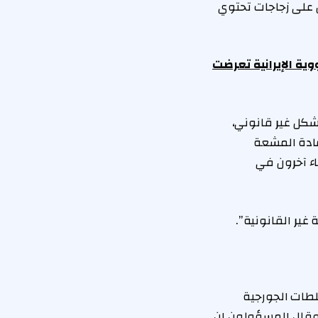
 على زجاجات تحتوي
وية الإيرانية تعرضت
 بشكل غير قانوني،
مادة المشعة
اء آخرون في
غير القانونية”.
لطات الجورجية
التخطيط لبيع يورانيوم بقيمة 3 ملايين دولار. وقال المسؤولون إن