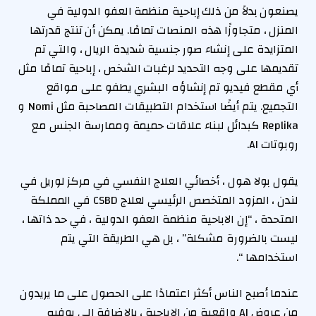
يصنعون بدلاً من ذلك إباحية منظمة العفو الدولية في
المنزل ، متجاوزًا هذه المنصات تمامًا. يمكن أن تنتج قدرتها
المتزايدة على إنشاء صور جنسية شديدة الريال ، والتي تم
تقديمها على وجه التحديد لرغبات الشخص ، إباحية تمامًا مثل
أي مقطع فيديو تم إنشاؤه البشري يطفو على مواقع
التجميع. يتم أيضًا استخدام التطبيقات المصاحبة مثل Nomi و
Replika كبدائل لبناء علاقات حميمة وممارسة الجنس مع
روبوتات AI.
يقول بولا هول ، أخصائي العلاج النفسي في مركز لوريل في
لندن ، المزود المتخصص الرئيسي لعلاج CSBD في المملكة
المتحدة ، “إن الاباحية منظمة العفو الدولية ، في حد ذاتها ،
ليست بالضرورة مشكلة” ، بل هي الطريقة التي يتم
استخدامها “.
عندما أصبح الناس أكثر اعتمادًا على الحصول على ما يريدون
من عروض AI واقعية من الإباحية ، بالإضافة إلى بوفيه