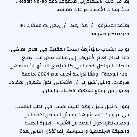
بما في ذلك الانضمام إلى مجموعة دعم Reddit NoFap ،
حيث يشارك الأعضاء صراعات مماثلة.
يعتقد المحترفون أن هذا يمكن أن يجعل بدء علاقات IRL
جديدة أكثر صعوبة.
يواجه الشباب حاليًا أزمة الصحة العقلية. في العام الماضي ،
دعا الجراح العام الأمريكي إلى علامة تحذير على جميع
منصات التواصل الاجتماعي. كانت إحدى النتائج الرئيسية هي
“وباء الوحدة” ، وفقًا لدراسة أجريت عام 2024 بجامعة
هارفارد ، والتي تشير إلى أن الأشخاص الذين يشعرون بمفرده
يعانون من ارتفاع معدلات الاكتئاب والقلق.
يقول دانييل جليزر ، وهو طبيب نفسي في الطب النفسي
في نيويورك: “لقد شوهت وسائل التواصل الاجتماعي
وجهات نظرنا حول العديد من الأشياء – صورة الجسم
والطبقة الاجتماعية والسياسة. إنها تؤذي الناس بعدة