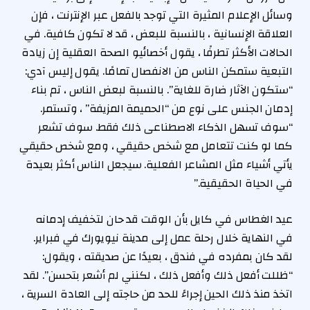
وسائل الإعلام المثيرة التي توجد بالفعل عبر الإنترنت ، فإن
العلاقة الإنسانية ، بالنسبة للبعض ، قد لا تكون كافية. في
الحالات الأكثر تطرفًا ، يقول أخصائيو الصحة العقلية إن زيادة
التبعية ستمكن الناس من الانفصال تمامًا. يقول إليس آدي:
“ستكون الآثار ضارة للغاية”. بالنسبة لبعض الناس ، تم بناء
إدمان الجنس على نوع من “الحميمة المزيفة” ، وتستمر.
“سوف تسهل الذكاء الاصطناعى ذلك فقط. سوف تشعر
كما لو كنت تتعامل مع شخص حقيقي ، ومع شخص حقيقي
يأتي أشياء مثل المشاعر الفعلية. سيجعل الناس أكثر بعيدة
في الحياة الحقيقية.”
عيد الغطاس في كايل بأن الوقت قد حان لتخفيف إدمانه
في النهاية خلال رحلة عمل إلى مدينة نيويورك في فبراير.
لقد كان بمفرده في فندق ، بعيدًا عن صديقته ، ويقول:
“ظللت أفعل ذلك وأفعل ذلك ، لكنني لم أشعر بتحسن”. لقد
اتخذ منذ ذلك الحين إجراءً للحد من حاجته إلى العادة السرية ،