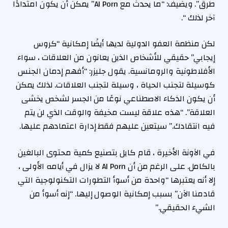
طرق”. ويضيف: “ما يحدث مع AI Porn” يمكن أن يكون امتدادًا
آخر لذلك “.
لكن منظمة العفو الدولية لديها أيضًا إمكانية “كروس
إيجابي” حقيقي للأشخاص الذين يعانون من العلاقات ، سواء
الأفلاطونية والرومانسية. يقول جليزر: “أفهم إدمان الجنس
كوسيلة لتجنب الحياة ، وسيلة لتجنب العلاقات. لذلك يمكن
أن يكون الذكاء الاصطناعي نوعًا من الجسر لشخص يخشى
العلاقة”. “هذه علاقة ليست مخيفة والوقت الذي لن يتم
فيه انتقادك.” سيتعين عليهم فقط إدارة اعتمادهم عليها.
في الآونة الأخيرة ، قام كايل بتصنيع كمية محتوى البالغين
بالكامل. على الرغم من أن AI Porn لا يزال في أيامه الأولى ،
إلا أنه يعتبرها “واحدة من أسوأ التطورات التكنولوجية التي
قادمنا الآن” بسبب إمكانية الوصول إليها. “إنه أسوأ من
الشيء الحقيقي.”