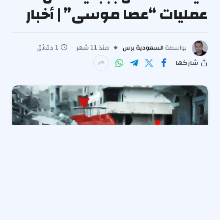
عمليات “عصا موسى” | أخبار
بواسطة
السعودية برس
منذ 11 شهر
1 دقائق
شاركها
P
3/9/2025
u