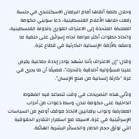
وخلال كلمة ألقاها أمام البرلمان الاسكتلندي في جلسة
رفعت خلالها الأعلام الفلسطينية، دعا سويني حكومة
المملكة المتحدة إلى الاعتراف الفوري بالدولة الفلسطينية،
واتخاذ خطوات أكثر صرامة تجاه إسرائيل على خلفية ما
وصفه بالأزمة الإنسانية الكارثية في قطاع غزة.
وقال: “إن الاعتراف بأننا نشهد بوادر إبادة جماعية يفرض
علينا مسؤولية أخلاقية بالتحرك”، مضيفًا أن ما يجري في
غزة “كارثة إنسانية من صنع الإنسان”.
وتأتي هذه التصريحات في وقت تتصاعد فيه الضغوط
الداخلية على حكومة لندن، وسط دعوات من أحزاب
المعارضة ونواب برلمانيين لاتخاذ موقف أوضح من السياسات
الإسرائيلية في غزة، لاسيما مع استمرار التقارير الحقوقية
التي توثق حجم الدمار والخسائر البشرية الهائلة.