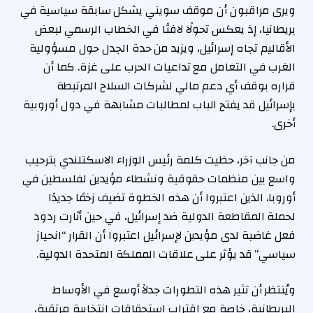
ويرى مراقبون أن موقف سويني يشكل سابقة سياسية في
بريطانيا، إذ يعكس تحولًا لافتًا في الخطاب الرسمي لبعض
الأقاليم تجاه إسرائيل، ويزيد من حدة الجدل حول مسؤولية
الغرب في التعامل مع تداعيات الحرب على غزة. كما أن
قراره بوقف أي دعم مالي لشركات السلاح المرتبطة
بإسرائيل قد يفتح الباب لمطالبات مشابهة في دول أوروبية
أخرى.
من جانب آخر، حظيت كلمة رئيس الوزراء الاسكتلندي بترحيب
واسع بين منظمات حقوقية ونشطاء مؤيدين لفلسطين في
أوروبا، الذين اعتبروا أن هذه الخطوة تضيف زخمًا جديدًا
لحملة المقاطعة الدولية ضد إسرائيل، في حين أثارت ردود
فعل غاضبة لدى مؤيدين لإسرائيل اعتبروا أن القرار “انحياز
سياسي” قد يؤثر على علاقات المملكة المتحدة الدولية.
ويُنتظر أن تثير هذه التطورات جدلاً أوسع في الأوساط
البريطانية، خاصة مع اقتراب استحقاقات انتخابية مرتقبة،