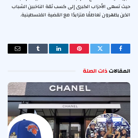
حيث تسعى الأحزاب الكبرى إلى كسب ثقة الناخبين الشباب
الذين يظهرون تعاطفًا متزايدًا مع القضية الفلسطينية.
فيسبوك
تويتر
بينتيريست
لينكدإن
Tumblr
البريد
الإلكترو
المقالات
ذات الصلة