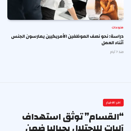
منوعات
دراسة: نحو نصف الموظفين الأمريكيين يمارسون الجنس
أثناء العمل
منذ 7 أيام
اخر الاخبار
“القسام” توثق استهداف
آليات للاحتلال بجباليا ضمن