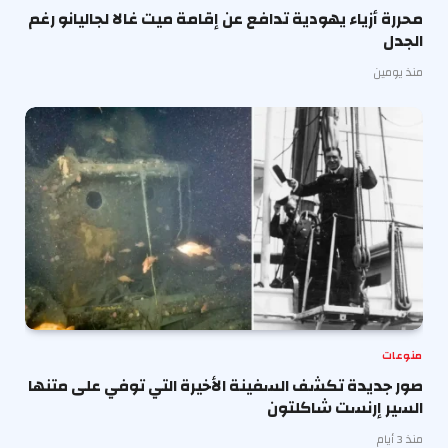
محررة أزياء يهودية تدافع عن إقامة ميت غالا لجاليانو رغم
الجدل
منذ يومين
منوعات
صور جديدة تكشف السفينة الأخيرة التي توفي على متنها
السير إرنست شاكلتون
منذ 3 أيام