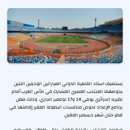
يستضيف استاد القاهرة الدولي المباراتين الوديتين اللتين
يخوضهما المنتخب المصري المشارك في كأس العرب أمام
نظيره الجزائري يومي 14 و17 نوفمبر الجاري، وذلك ضمن
برنامج الإعداد لخوض منافسات البطولة المقرر إقامتها في
قطر خلال شهر ديسمبر المقبل.
ويواصل المنتخب، بقيادة الكابتن حلمي طولان، معسكره