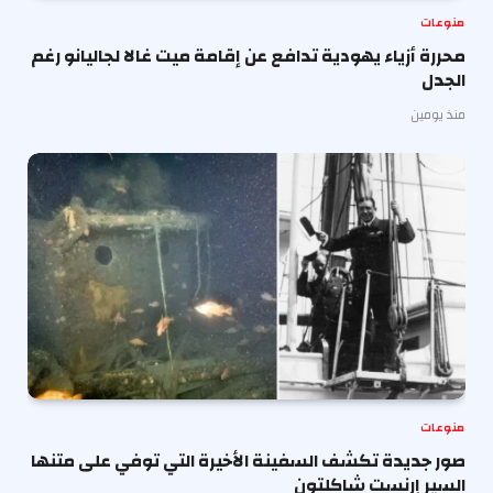
منوعات
محررة أزياء يهودية تدافع عن إقامة ميت غالا لجاليانو رغم
الجدل
منذ يومين
منوعات
صور جديدة تكشف السفينة الأخيرة التي توفي على متنها
السير إرنست شاكلتون