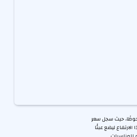
لحوظًا، حيث سجل سعر
 المحلي، مستويات تقارب 486 ريالًا. يأتي هذا الارتفاع ليضع عبئًا
و للمناسبات