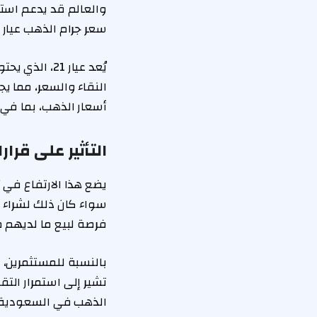
والعالم قد يدعم استمر
سعر جرام الذهب عيار 21، الذي وصل إلى 486 ريالًا، مؤشرًا هامًا للوضع الحالي في السوق.
النقاء والسعر، مما ي
أسعار الذهب، بما في 
التأثير على قر
يضع هذا الارتفاع في أ
سواء كان ذلك لشراء م
فرصة لبيع ما لديهم 
بالنسبة للمستثمرين، 
تشير إلى استمرار التق
الذهب في السعودية ت