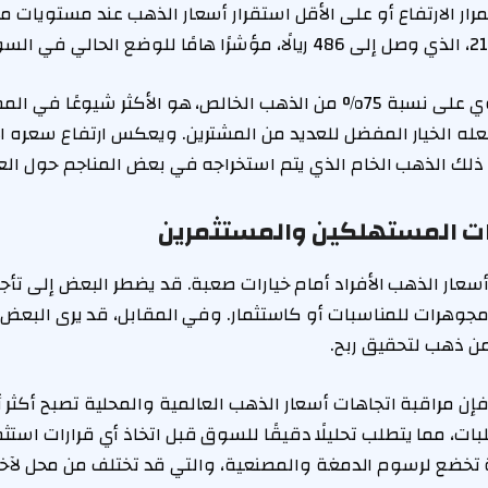
ار الارتفاع أو على الأقل استقرار أسعار الذهب عند مستويات مرت
يُعد عيار 21، الذي يحتوي على نسبة 75% من الذهب الخالص، هو الأكثر شيوعً
جعله الخيار المفضل للعديد من المشترين. ويعكس ارتفاع سعره ال
ذلك الذهب الخام الذي يتم استخراجه في بعض المناجم حول العا
ارات المستهلكين والمستثمرين
سعار الذهب الأفراد أمام خيارات صعبة. قد يضطر البعض إلى تأجيل
جوهرات للمناسبات أو كاستثمار. وفي المقابل، قد يرى البعض ال
من ذهب لتحقيق ربح.
فإن مراقبة اتجاهات أسعار الذهب العالمية والمحلية تصبح أكثر 
لبات، مما يتطلب تحليلًا دقيقًا للسوق قبل اتخاذ أي قرارات استثم
خضع لرسوم الدمغة والمصنعية، والتي قد تختلف من محل لآخر