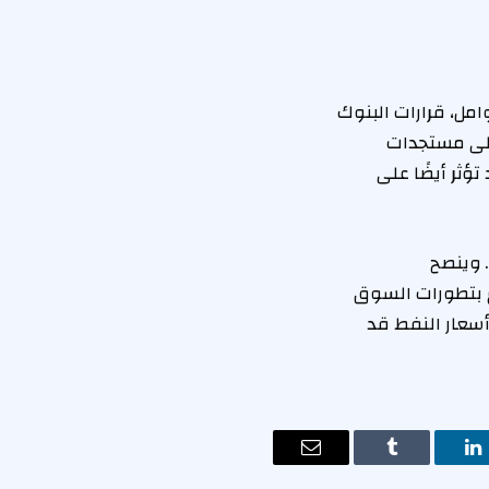
مل، قرارات البنوك
 إلى مستجدات
ؤثر أيضًا على
 وينصح
ع بتطورات السوق
أسعار النفط قد
ت
لينكدإن
Tumblr
البريد