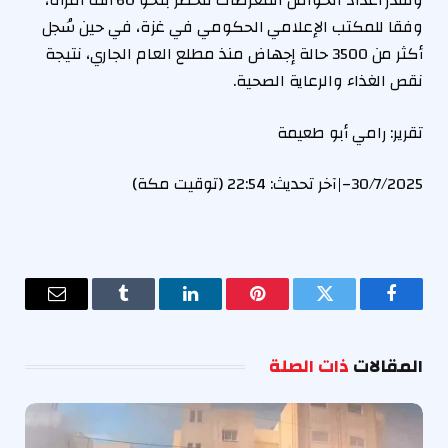
وتُقدّر أعداد الحوامل المعرضات للخطر بنحو 60 ألف امرأة،
وفقا للمكتب الإعلامي الحكومي في غزة، في حين سُجل
أكثر من 3500 حالة إجهاض منذ مطلع العام الجاري، نتيجة
نقص الغذاء والرعاية الصحية.
تقرير: رامي أبو طعيمة
30/7/2025
–
|
آخر تحديث:
22:54 (توقيت مكة)
فيسبوك
تويتر
بينتيريست
لينكدإن
Tumblr
البريد
الإلكترو
المقالات
ذات الصلة