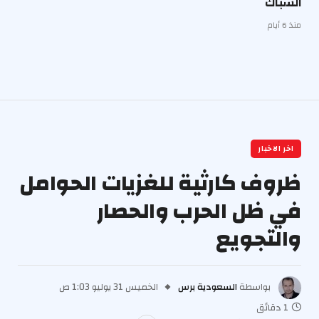
الشباك
منذ 6 أيام
اخر الاخبار
ظروف كارثية للغزيات الحوامل
في ظل الحرب والحصار
والتجويع
بواسطة
السعودية برس
الخميس 31 يوليو 1:03 ص
1 دقائق