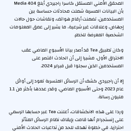
المحقق الأمني المستقل كاسرا راجيردي أبلغ 404 Media
بأن البيانات المسربة شملت محادثات حساسة بين
المستخدمين، تضمنت أرقام هواتف، ونقاشات حول حالات
إجهاض، وعلاقات غير شرعية، ما يشير إلى عمق المعلومات
الشخصية المعرضة للخطر.
وكان تطبيق Tea قد أصدر بيانا الأسبوع الماضي عقب
الاختراق الأول، مشيرا إلى أن الحادث اقتصر على
المستخدمين الذين سجلوا قبل فبراير 2024.
إلا أن راجيردي كشف أن الرسائل المتسربة تعود إلى أوائل
عام 2023 وحتى الأسبوع الماضي، وقدر عددها بأكثر من 1.1
مليون رسالة.
وردا على هذه الانكشافات، أعلنت Tea عبر حسابها الرسمي
على إنستجرام أنها قامت بإيقاف نظام الرسائل المتأثر
احترازيا، في خطوة تهدف للحد من تداعيات الحادث الأمني