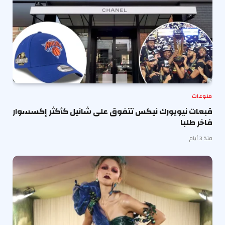
منوعات
قبعات نيويورك نيكس تتفوق على شانيل كأكثر إكسسوار
فاخر طلبا
منذ 3 أيام