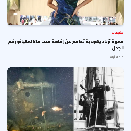
منوعات
محررة أزياء يهودية تدافع عن إقامة ميت غالا لجاليانو رغم
الجدل
منذ 4 أيام