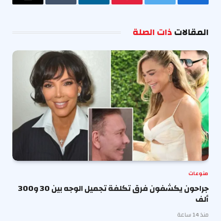
فيسبوك
تويتر
بينتيريست
لينكدإن
Tumblr
البريد
الإلكترو
المقالات
ذات الصلة
منوعات
جراحون يكشفون فرق تكلفة تجميل الوجه بين 30 و300
ألف
منذ 14 ساعة