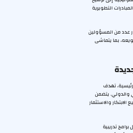
لمملكة 2030، عبر مجموعة من المبادرات التطويرية
ر عدد من المسؤولين
نويعه، بما يتماشى
جديدة
رة (2026–2030) على عدة محاور رئيسية، تهدف
 والدولي. يتضمن
الابتكار والاستثمار
برامج تدريبية