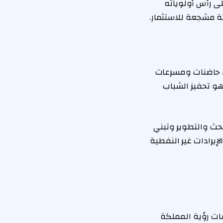
ى رأس أولوياته
ئة مشجعة للاستثمار.
اء حاضنات ومسرعات
 هو تحفيز الشباب
بحث والتطوير وتبني
إيرادات غير النفطية
ات رؤية المملكة