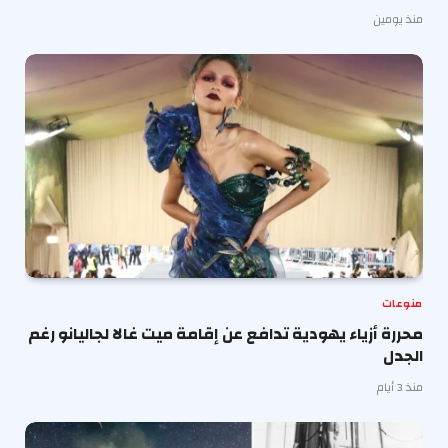
منذ يومين
منوعات
محررة أزياء يهودية تدافع عن إقامة ميت غالا لجاليانو رغم
الجدل
منذ 3 أيام