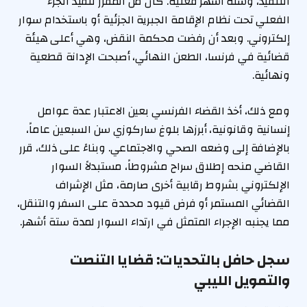
التنفيذ، وستة أشهر فعلية. كان من المقرر تنفيذ الجزء
الفعلي تحت نظام الإقامة الجبرية الجزئية أو باستخدام سوار
إلكتروني. وبعد أن رفضت محكمة النقض، وهي أعلى هيئة
قضائية في فرنسا، الطعن النهائي، أصبحت الإدانة قطعية
ونهائية.
ومع ذلك، أخذ القضاء الفرنسي بعين الاعتبار عدة عوامل
إنسانية وقانونية، أبرزها بلوغ ساركوزي سن السبعين عاماً،
بالإضافة إلى وضعه الصحي والاجتماعي. وبناءً على ذلك، قرر
القاضي منحه إطلاق سراح مشروطاً، مستبدلاً السوار
الإلكتروني بشروط رقابية أخرى صارمة، مثل الإشراف
القضائي المستمر أو فرض قيود محددة على السفر والتنقل،
مما يجنبه الإجراء المتمثل في ارتداء السوار لمدة ستة أشهر.
سجل حافل بالتحديات: قضايا التنصت
والتمويل الليبي