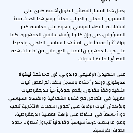
يحمل هذا المسار القضائي الطويل أهمية كبرى على
المستويين المحلي والدولي. محلياً، يرسخ هذا الحدث مبدأ
استقلالية القضاء الفرنسي وقدرته على محاسبة كبار
المسؤولين، حتى وإن كانوا رؤساء سابقين للجمهورية. كما
يترك تأثيراً عميقاً على المشهد السياسي الداخلي، وتحديداً
على حزب الجمهوريين اليميني الذي عانى من تداعيات هذه
الفضائح المالية لسنوات.
على الصعيدين الإقليمي والدولي، فإن محاكمة
نيكولا
ساركوزي
وإصدار أحكام بالسجن بحقه، ثم تعديل آليات
التنفيذ وفقاً للقانون، يقدم نموذجاً حياً للديمقراطيات
الغربية في التعامل مع قضايا الشفافية والفساد السياسي.
ويؤكد أن آليات الرقابة على تمويل الحملات الانتخابية تلعب
دوراً حاسماً في الحفاظ على نزاهة العملية الديمقراطية،
وهو ما يجعله درساً سياسياً وقانونياً تتجاوز أصداؤه حدود
الدولة الفرنسية.