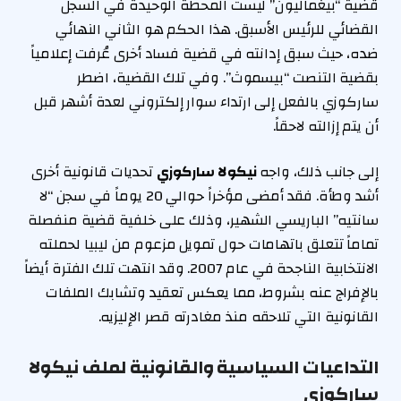
قضية “بيغماليون” ليست المحطة الوحيدة في السجل
القضائي للرئيس الأسبق. هذا الحكم هو الثاني النهائي
ضده، حيث سبق إدانته في قضية فساد أخرى عُرفت إعلامياً
بقضية التنصت “بيسموث”. وفي تلك القضية، اضطر
ساركوزي بالفعل إلى ارتداء سوار إلكتروني لعدة أشهر قبل
أن يتم إزالته لاحقاً.
إلى جانب ذلك، واجه
نيكولا ساركوزي
تحديات قانونية أخرى
أشد وطأة. فقد أمضى مؤخراً حوالي 20 يوماً في سجن “لا
سانتيه” الباريسي الشهير، وذلك على خلفية قضية منفصلة
تماماً تتعلق باتهامات حول تمويل مزعوم من ليبيا لحملته
الانتخابية الناجحة في عام 2007. وقد انتهت تلك الفترة أيضاً
بالإفراج عنه بشروط، مما يعكس تعقيد وتشابك الملفات
القانونية التي تلاحقه منذ مغادرته قصر الإليزيه.
التداعيات السياسية والقانونية لملف نيكولا
ساركوزي