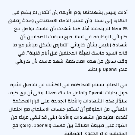
أدلت زيليس بشهادتها يوم الأربعاء بأن ألتمان لم ينضم في
النهاية إلى تسلا، وأن مختبر الذكاء الاصطناعي وحدث إطلاق
NeurIPS لم يتحققا أبدًا. كما شهدت بأن ماسك تواصل مع
كارباثي لتوظيفه في تسلا. صرح سيفيت للصحفيين بأن
شهادة زيليس بشأن كارباثي “تتعارض بشكل مباشر مع ما
قاله السيد ماسك لهيئة المحلفين قبل أيام قليلة”. في
وقت سابق من هذه المحاكمة، شهد ماسك بأن كارباثي
غادر OpenAI بإرادته.
في الختام، تستمر المحاكمة في الكشف عن تفاصيل مثيرة
حول بدايات OpenAI وتفاعل ماسك معها. يبقى أن نرى كيف
ستؤثر هذه الشهادات والأدلة الجديدة على قرار المحكمة
النهائي. من المتوقع أن تستمر جلسات الاستماع، مع احتمال
تقديم المزيد من الشهادات والأدلة التي قد تلقي مزيدًا من
الضوء على طبيعة العلاقة بين ماسك وOpenAI، والدوافع
الحقيقية وراء الدعوى القضائية.