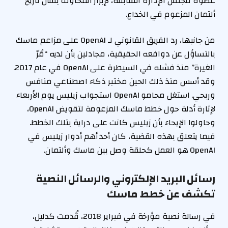
عضوة مجلس الإدارة السابقة، لإبراز المخاوف بشأن تاريخ
ألتمان المزعوم في الخداع.
من جانبها، رد الفريق القانوني لـ OpenAI على مزاعم ماسك
بالتساؤل عن دوافعه الحقيقية، مجادلين بأن لديه “مُرّ
الغيرة” منذ فشله في السيطرة على OpenAI في عام 2017.
وقد أسس منذ ذلك الحين مختبر ذكاء اصطناعي منافس
وربحي. استغل محامو OpenAI استجواب زيليس يوم الأربعاء
لإثارة أدلة حول خطط ماسك المزعومة لتقويض OpenAI،
وحاولوا الإيحاء بأن زيليس كانت على دراية بتلك الخطط.
فيما يتعلق بهذه القضية، كان أحد أهم أدوار زيليس في
OpenAI هو العمل كحلقة وصل بين ماسك وألتمان.
رسائل البريد الإلكتروني والرسائل النصية
تكشف عن خطط ماسك
في رسالة نصية مؤرخة في فبراير 2018، قُدمت كدليل،