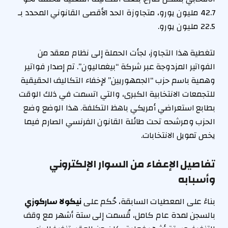
42.7 مليون يورو، متجاوزة الحد الأقصى القانوني المحدد بـ
22.5 مليون يورو.
لتغطية هذا التجاوز، لجأت الحملة إلى نظام معقد من
الفواتير المزدوجة عبر شركة “بيغماليون”. تم إصدار فواتير
وهمية باسم حزب “الجمهوريين” لإخفاء التكاليف الحقيقية
للتجمعات الانتخابية الكبرى، والتي اتسمت في ذلك الوقت
بطابع استعراضي أمريكي باهظ التكلفة. هذا الوضع وضع
الحزب ومرشحه تحت طائلة القانون الفرنسي الصارم فيما
يخص تمويل الانتخابات.
تفاصيل الإعفاء من السوار الإلكتروني
وأسبابه
بناءً على المعطيات السابقة، حُكم على
نيكولا ساركوزي
بالسجن لمدة عام كامل، قُسمت إلى ستة أشهر مع وقف