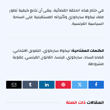
في ختام هذه الحلقة القضائية، يبقى أن نتابع كيفية تطور
ملف نيكولا ساركوزي وتأثيراته المستقبلية على الساحة
السياسية الفرنسية.
الكلمات المفتاحية:
نيكولا ساركوزي، التمويل الانتخابي،
قضايا فساد، ساركوزي، فرنسا، القانون الفرنسي، عقوبة
مشروطة.
فيسبوك
تويتر
بينتيريست
لينكدإن
Tumblr
البريد
الإلكترو
المقالات
ذات الصلة