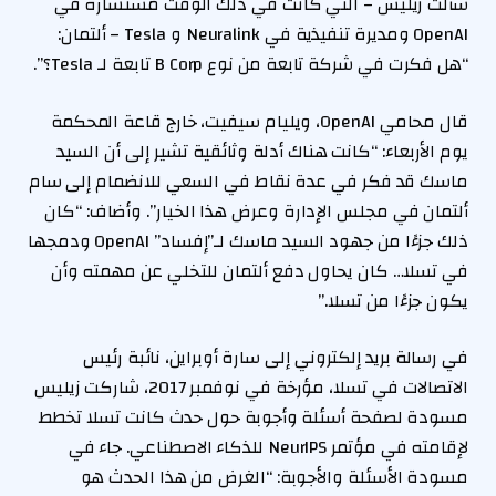
سألت زيليس – التي كانت في ذلك الوقت مستشارة في
OpenAI ومديرة تنفيذية في Neuralink و Tesla – ألتمان:
“هل فكرت في شركة تابعة من نوع B Corp تابعة لـ Tesla؟”.
قال محامي OpenAI، ويليام سيفيت، خارج قاعة المحكمة
يوم الأربعاء: “كانت هناك أدلة وثائقية تشير إلى أن السيد
ماسك قد فكر في عدة نقاط في السعي للانضمام إلى سام
ألتمان في مجلس الإدارة وعرض هذا الخيار”. وأضاف: “كان
ذلك جزءًا من جهود السيد ماسك لـ”إفساد” OpenAI ودمجها
في تسلا… كان يحاول دفع ألتمان للتخلي عن مهمته وأن
يكون جزءًا من تسلا.”
في رسالة بريد إلكتروني إلى سارة أوبراين، نائبة رئيس
الاتصالات في تسلا، مؤرخة في نوفمبر 2017، شاركت زيليس
مسودة لصفحة أسئلة وأجوبة حول حدث كانت تسلا تخطط
لإقامته في مؤتمر NeurIPS للذكاء الاصطناعي. جاء في
مسودة الأسئلة والأجوبة: “الغرض من هذا الحدث هو