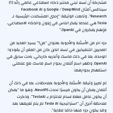
مشاركة أن تسلا تبني مختبر ذكاء اصطناعي عالمي رائد (؟)
سينافس أمثال Google / DeepMind و Facebook AI
Research”. وتابعت الوثيقة: “إحدى المشكلات الرئيسية لـ
Tesla هي عندما يفكر الناس في إيلون والذكاء الاصطناعي،
فإنهم يفكرون في OpenAI.”
جزء آخر من الأسئلة والأجوبة بعنوان “من؟” يسرد العديد من
المديرين التنفيذيين في تسلا الذين كان من المقرر أن يقودوا
الوحدة، بما في ذلك ماسك وأندريه كارباثي، باحث سابق في
OpenAI. وظهر اسم ألتمان بجوار اسم ماسك مع علامتي
استفهام بجوارهما.
تم تمييز وثيقة الأسئلة والأجوبة بملاحظات، بما في ذلك أن
ألتمان يمكن أن يكون ميسرًا لحدث NeurIPS، وهو ما “يمكن
أن يكون عامل ضغط لسام للالتزام بـ TeslaAI”. وذكرت
ملاحظة أخرى أن “استراتيجية Tesla AI لم يتم تعريفها بعد
وقد يكون جزء منها خاصًا للغاية”.