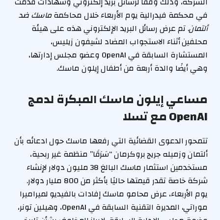
الشركة، وذلك وفقًا لرسائل بريد إلكتروني وشهادات قُدمت
في محكمة فيدرالية يوم الأربعاء خلال محاكمة
ماسك ضد
ألتمان
. تم عرض رسائل البريد الإلكتروني هذه على هيئة
محلفين أثناء الاستجواب المضاد لشيفون زيليس،
المستشارة السابقة في OpenAI وعضو مجلس إدارتها،
وهي أيضًا والدة أربعة من أطفال إيلون ماسك.
مساعي إيلون ماسك المبكرة لدمج
OpenAI مع تسلا
تتمحور الدعوى القضائية التي رفعها ماسك حول ادعائه بأن
ألتمان وزميله جريج بروكرمان “سَرَقَا” منظمة غير ربحية،
مستخدمين استثمار ماسك البالغ 38 مليون دولار لإنشاء
شركة خاصة تقدر قيمتها حاليًا بأكثر من 800 مليار دولار.
يوم الأربعاء، عرض محامو ماسك إفادات بالفيديو لميراميرا
موراتي، المديرة التقنية السابقة في OpenAI، وهيلين تونر،