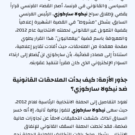
السياسي والقانوني في فرنسا، أصدر القضاء الفرنسي قراراً
يقضي بإطلاق سراح
نيكولا ساركوزي
، الرئيس الفرنسي
السابق، بشكل “مشروط” في القضية الشهيرة إعلامياً
بقضية التمويل غير القانوني لحملته الانتخابية عام 2012،
والمعروفة باسم قضية “بيغماليون”. هذا القرار يطوي
صفحة معقدة من الملاحقات، حيث أفادت تقارير إعلامية،
استناداً إلى مصادر قضائية، بأن ساركوزي لن يُضطر إلى ارتداء
السوار الإلكتروني الذي كان مقرراً لتنفيذ عقوبته.
جذور الأزمة: كيف بدأت الملاحقات القانونية
ضد نيكولا ساركوزي؟
تعود التفاصيل إلى الحملة الانتخابية الرئاسية لعام 2012،
حيث سعى
نيكولا ساركوزي
للفوز بولاية ثانية، إلا أنه خسر
السباق آنذاك. كشفت التحقيقات لاحقاً عن تجاوزات مالية
ضخمة، فقد تخطت الحملة السقف القانوني للإنفاق
الانتخابي بشكل صارخ. بلغت التكاليف الفعلية للحملة نحو