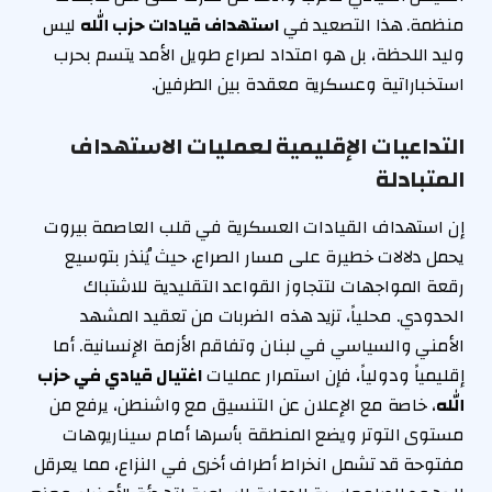
منظمة. هذا التصعيد في
استهداف قيادات حزب الله
ليس
وليد اللحظة، بل هو امتداد لصراع طويل الأمد يتسم بحرب
استخباراتية وعسكرية معقدة بين الطرفين.
التداعيات الإقليمية لعمليات الاستهداف
المتبادلة
إن استهداف القيادات العسكرية في قلب العاصمة بيروت
يحمل دلالات خطيرة على مسار الصراع، حيث يُنذر بتوسيع
رقعة المواجهات لتتجاوز القواعد التقليدية للاشتباك
الحدودي. محلياً، تزيد هذه الضربات من تعقيد المشهد
الأمني والسياسي في لبنان وتفاقم الأزمة الإنسانية. أما
إقليمياً ودولياً، فإن استمرار عمليات
اغتيال قيادي في حزب
الله
، خاصة مع الإعلان عن التنسيق مع واشنطن، يرفع من
مستوى التوتر ويضع المنطقة بأسرها أمام سيناريوهات
مفتوحة قد تشمل انخراط أطراف أخرى في النزاع، مما يعرقل