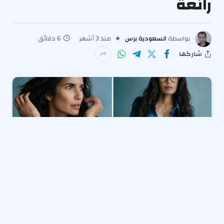
رائعة
بواسطة
السعودية برس
منذ 3 أشهر
6 دقائق
شاركها
تتألق بادما لاكشمي، مقدمة برنامج “كأس الطهي
الأمريكي” (America’s Culinary Cup)، في ربيع نيويورك
المتفتح، مسيرة مهنية مزدهرة. تصف لاكشمي، البالغة من