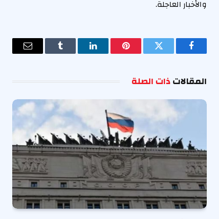
والأخبار العاجلة.
فيسبوك
تويتر
بينتيريست
لينكدإن
Tumblr
البريد
الإلكترو
المقالات
ذات الصلة