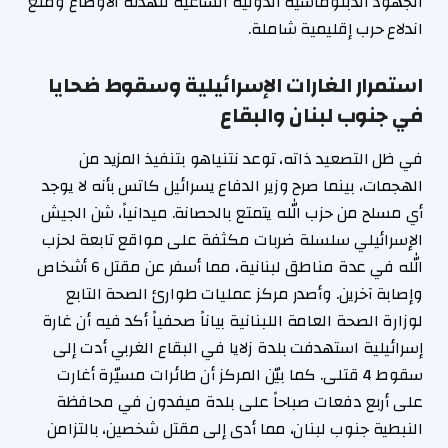
الجهود الدبلوماسية الدولية الساعية لتهدئة الأوضاع ومنع
اندلاع حرب إقليمية شاملة.
استمرار الغارات الإسرائيلية وسقوط ضحايا
في جنوب لبنان والبقاع
في ظل التصعيد ذاته، توعد نتنياهو بتنفيذ المزيد من
الهجمات، بينما صرح وزير الدفاع يسرائيل كاتس بأنه لا يوجد
أي مسلح من حزب الله يتمتع بالحصانة. ميدانياً، شن الجيش
الإسرائيلي سلسلة ضربات مكثفة على مواقع تابعة لحزب
الله في عدة مناطق لبنانية، مما أسفر عن مقتل 6 أشخاص
وإصابة آخرين. وأصدر مركز عمليات طوارئ الصحة التابع
لوزارة الصحة العامة اللبنانية بياناً صحفياً أكد فيه أن غارة
إسرائيلية استهدفت بلدة زلايا في البقاع الغربي أدت إلى
سقوط 4 قتلى. كما بيّن المركز أن طائرات مسيّرة أغارت
على أربع دفعات صباحاً على بلدة ميفدون في محافظة
النبطية جنوب لبنان، مما أدى إلى مقتل شخصين، بالتزامن