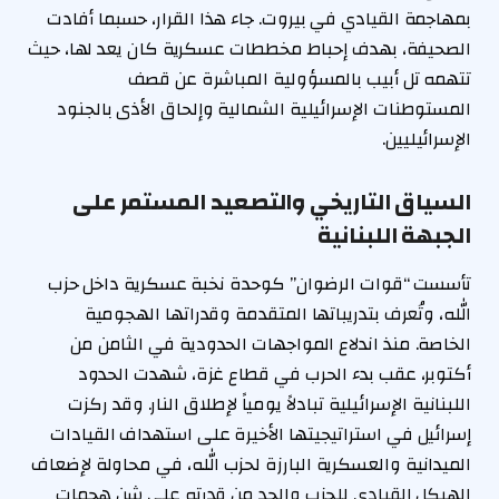
بمهاجمة القيادي في بيروت. جاء هذا القرار، حسبما أفادت
الصحيفة، بهدف إحباط مخططات عسكرية كان يعد لها، حيث
تتهمه تل أبيب بالمسؤولية المباشرة عن قصف
المستوطنات الإسرائيلية الشمالية وإلحاق الأذى بالجنود
الإسرائيليين.
السياق التاريخي والتصعيد المستمر على
الجبهة اللبنانية
تأسست “قوات الرضوان” كوحدة نخبة عسكرية داخل حزب
الله، وتُعرف بتدريباتها المتقدمة وقدراتها الهجومية
الخاصة. منذ اندلاع المواجهات الحدودية في الثامن من
أكتوبر، عقب بدء الحرب في قطاع غزة، شهدت الحدود
اللبنانية الإسرائيلية تبادلاً يومياً لإطلاق النار. وقد ركزت
إسرائيل في استراتيجيتها الأخيرة على استهداف القيادات
الميدانية والعسكرية البارزة لحزب الله، في محاولة لإضعاف
الهيكل القيادي للحزب والحد من قدرته على شن هجمات