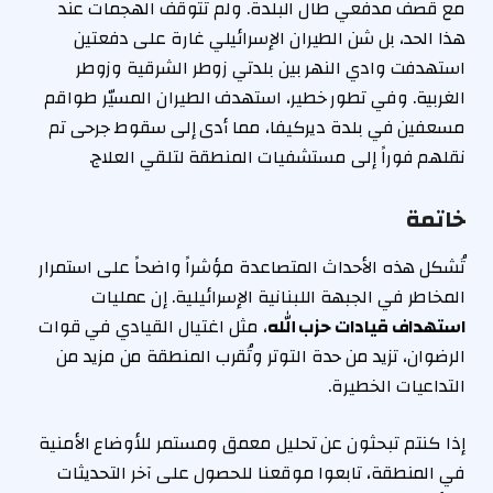
مع قصف مدفعي طال البلدة. ولم تتوقف الهجمات عند
هذا الحد، بل شن الطيران الإسرائيلي غارة على دفعتين
استهدفت وادي النهر بين بلدتي زوطر الشرقية وزوطر
الغربية. وفي تطور خطير، استهدف الطيران المسيّر طواقم
مسعفين في بلدة ديركيفا، مما أدى إلى سقوط جرحى تم
نقلهم فوراً إلى مستشفيات المنطقة لتلقي العلاج.
خاتمة
تُشكل هذه الأحداث المتصاعدة مؤشراً واضحاً على استمرار
المخاطر في الجبهة اللبنانية الإسرائيلية. إن عمليات
استهداف قيادات حزب الله
، مثل اغتيال القيادي في قوات
الرضوان، تزيد من حدة التوتر وتُقرب المنطقة من مزيد من
التداعيات الخطيرة.
إذا كنتم تبحثون عن تحليل معمق ومستمر للأوضاع الأمنية
في المنطقة، تابعوا موقعنا للحصول على آخر التحديثات