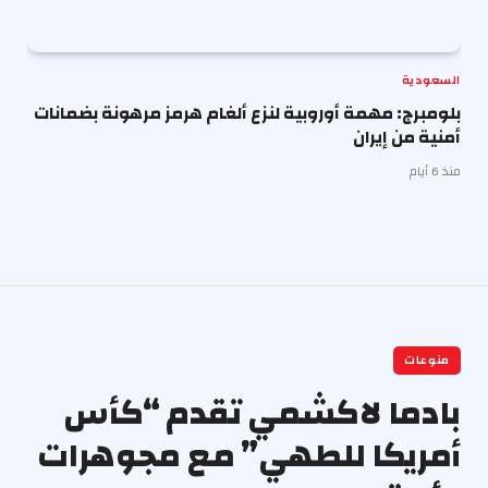
السعودية
بلومبرج: مهمة أوروبية لنزع ألغام هرمز مرهونة بضمانات
أمنية من إيران
منذ 6 أيام
منوعات
بادما لاكشمي تقدم “كأس
أمريكا للطهي” مع مجوهرات