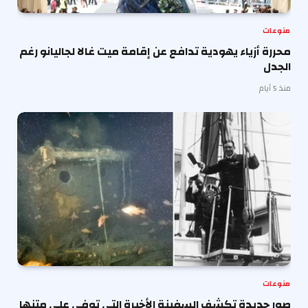
منوعات
محررة أزياء يهودية تدافع عن إقامة ميت غالا لجاليانو رغم
الجدل
منذ 5 أيام
منوعات
صور جديدة تكشف السفينة الأخيرة التي توفي على متنها