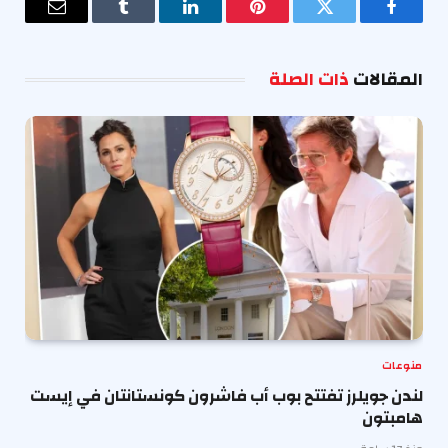
فيسبوك
تويتر
بينتيريست
لينكدإن
Tumblr
البريد
الإلكترو
المقالات
ذات الصلة
منوعات
لندن جويلرز تفتتح بوب أب فاشرون كونستانتان في إيست
هامبتون