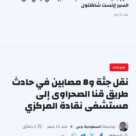
السير إرنست شاكلتون
منذ 6 أيام
منوعات
نقل جثة و8 مصابين في حادث
طريق قنا الصحراوى إلى
مستشفى نقادة المركزي
بواسطة
السعودية برس
منذ 11 شهر
1 دقائق
شاركها