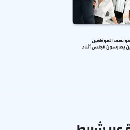
حو نصف الموظفين
ين يمارسون الجنس أثناء
ة عبر شريط