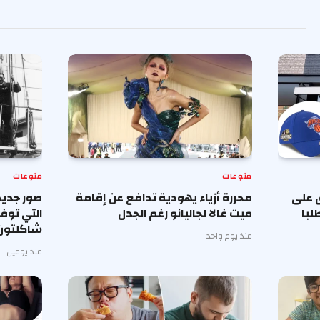
منوعات
منوعات
 على
محررة أزياء يهودية تدافع عن إقامة
صور جديد
لبا
ميت غالا لجاليانو رغم الجدل
التي توف
شاكلتون
منذ يوم واحد
منذ يومين