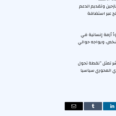
ازحين وتقديم الدعم
لح عبر استضافة
وأ أزمة إنسانية في
لأمم المتحدة، مؤكدا أنه تجاوز عدد النازحين 15 مليون شخص، ويواجه حوالي
شر تمثل “نقطة تحول
ري المحوري سياسيا
ت
لينكدإن
Tumblr
البريد