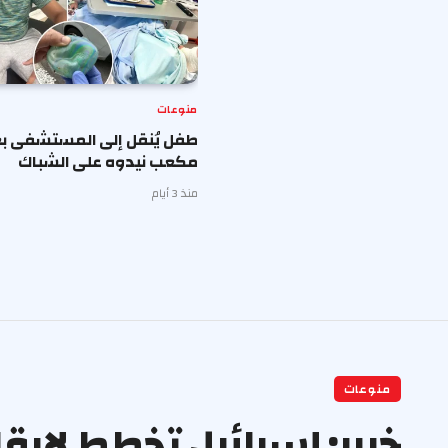
منوعات
طفل يُنقل إلى المستشفى بع
مكعب نيدوه على الشباك
منذ 3 أيام
منوعات
خبير: إسرائيل تخطط لإبق