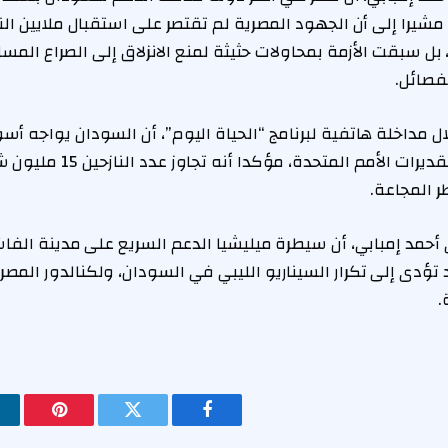
شيرا إلى أن الجهود المصرية لم تقتصر على استقبال ملايين الن
بل سبقت الأزمة بمحاولات حثيثة لمنع الانزلاق إلى الصراع المس
فصائل.
ل مداخلة هاتفية لبرنامج “الحياة اليوم”، أن السودان يواجه أس
العالم، وذلك وفقًا لتقديرات ا
أحمد إمبابي، أن سيطرة ميليشيا الدعم السريع على مدينة الفا
 تؤدى إلى تكرار السيناريو الليبي في السودان، ولكنالدور المص
.
فيسبوك
تويتر
بينتيريس