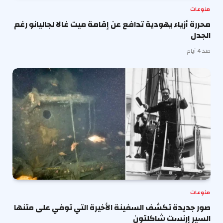
منوعات
محررة أزياء يهودية تدافع عن إقامة ميت غالا لجاليانو رغم
الجدل
منذ 4 أيام
منوعات
صور جديدة تكشف السفينة الأخيرة التي توفي على متنها
السير إرنست شاكلتون