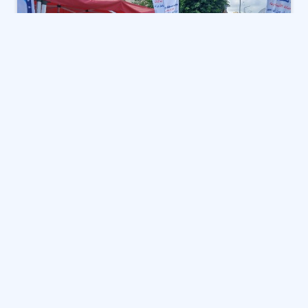
أكد الفريق أحمد خالد، محافظ الإسكندرية، أن اليوم الثاني
من المرحلة الأولى لـ انتخابات مجلس النواب بالمحافظة
يشهد سيرا طبيعيا منتظما للعملية الانتخابية، مشيرًا إلى أن
المواطنين أظهروا وعيا كبيرا بأهمية المشاركة والإدلاء
بأصواتهم.
وقال خالد، خلال حواره على قناة “إكسترا نيوز”، إن
الإسكندرية تضم 558 لجنة انتخابية تعمل جميعها بكامل
طاقتها، تحت إشراف غرفة عمليات مركزية تضم ممثلين عن
وزارة الداخلية والوزارات المعنية، إلى جانب مسئولي الصحة