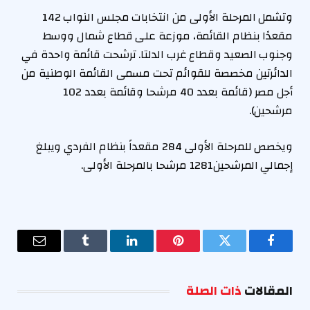
وتشمل المرحلة الأولى من انتخابات مجلس النواب 142
مقعدًا بنظام القائمة، موزعة على قطاع شمال ووسط
وجنوب الصعيد وقطاع غرب الدلتا. ترشحت قائمة واحدة في
الدائرتين مخصصة للقوائم تحت مسمى القائمة الوطنية من
أجل مصر (قائمة بعدد 40 مرشحا وقائمة بعدد 102
مرشحين).
ويخصص للمرحلة الأولى 284 مقعداً بنظام الفردي ويبلغ
إجمالي المرشحين1281 مرشحا بالمرحلة الأولى.
فيسبوك
تويتر
بينتيريست
لينكدإن
Tumblr
البريد
الإلكترو
المقالات
ذات الصلة