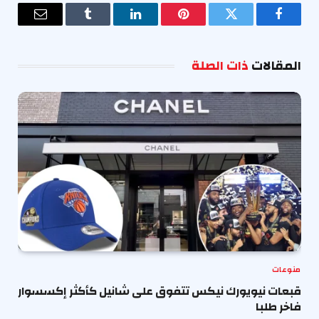
فيسبوك
تويتر
بينتيريست
لينكدإن
Tumblr
البريد
الإلكترو
المقالات
ذات الصلة
منوعات
قبعات نيويورك نيكس تتفوق على شانيل كأكثر إكسسوار
فاخر طلبا