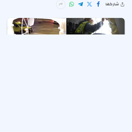
شاركها
وقالت سياتل تايمز يوم الخميس إن أربعة مضيفات في
طيران في طائرة الخطوط الجوية في ألاسكا 737 MAX 9
التي ضربت بانفجار مقصورة في الهواء الطلق في يناير من
العام الماضي يقاضيون بوينغ بسبب الإصابات البدنية
والنفسية.