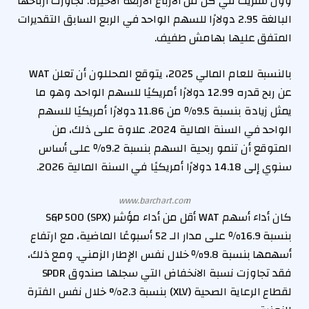
وول ستريت في كل من الأرباع الأربعة الأخيرة. تجاوزت أرباحها
البالغة 2.95 دولارًا للسهم الواحد في الربع السابق التقديرات
المتفق عليها بهامش طفيف.
بالنسبة للعام المالي 2025، يتوقع المحللون أن تعلن WAT
عن ربح قدره 12.99 دولارًا أمريكيًا للسهم الواحد، وهو ما
يمثل زيادة بنسبة 9.5٪ من 11.86 دولارًا أمريكيًا للسهم
الواحد في السنة المالية 2024. علاوة على ذلك، من
المتوقع أن تنمو ربحية السهم بنسبة 9.2٪ على أساس
سنوي إلى 14.18 دولارًا أمريكيًا في السنة المالية 2026.
www.barchart.com
كان أداء أسهم WAT أقل من أداء مؤشر S&P 500 (SPX)
بنسبة 16.9٪ على مدار الـ 52 أسبوعًا الماضية، مع ارتفاع
أسهمها بنسبة 9.8٪ خلال نفس الإطار الزمني. ومع ذلك،
فقد تجاوزت نسبة الانخفاض التي سجلها صندوق SPDR
لقطاع الرعاية الصحية (XLV) بنسبة 2.3% خلال نفس الفترة