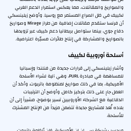
والصواريخ والمقاتلات، مما يعكس استمرار الدعم الغربي
لكييف في ظل الصراع المستمر مع روسيا. وأوضح زيلينسكي
أن فرنسا ستقدم مقاتلات إضافية من طراز Mirage وصواريخ
دفاع جوي، بينما ستواصل بريطانيا دعم كييف عبر تزويدها
بالصواريخ والمشاركة في إنتاج طائرات مسيّرة اعتراضية.
أسلحة أوروبية لكييف
وأشار زيلينسكي إلى قرارات جديدة من فنلندا وإسبانيا
للمساهمة في مبادرة PURL، وهي آلية لشراء الأسلحة
الأمريكية، بما في ذلك صواريخ لمنظومة باتريوت. وأكد أن
العمل جارٍ على ذلك بتركيز كامل. وأوضح أن الترتيبات
الدفاعية مع الشركاء الأوروبيين تسير بوضوح، مشيراً إلى أن
بلاده تُعد لمشاريع جديدة تتضمن مزيداً من الإنتاج المشترك
للأسلحة.
وبحسب شبكة سي إن إن الأمريكية، فإن أنظمة باتريوت