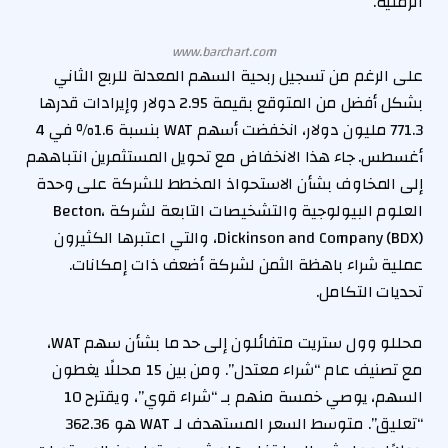
الزمنية.
www.barchart.com
على الرغم من تسجيل ربحية السهم المعدلة للربع الثاني
بشكل أفضل من المتوقع بقيمة 2.95 دولار وإيرادات قدرها
771.3 مليون دولار، انخفضت أسهم WAT بنسبة 1.6٪ في 4
أغسطس. جاء هذا الانخفاض مع تحويل المستثمرين انتباههم
إلى المخاوف بشأن الاستحواذ المخطط للشركة على وحدة
العلوم البيولوجية والتشخيصات التابعة لشركة Becton،
Dickinson and Company (BDX)، والتي اعتبرها الكثيرون
عملية شراء باهظة الثمن لشركة أضعف ذات إمكانات.
تحديات التكامل.
محللو وول ستريت متفائلون إلى حد ما بشأن سهم WAT،
مع تصنيف عام “شراء معتدل”. ومن بين 15 محللًا يغطون
السهم، يوصي خمسة منهم بـ “شراء قوي”، ويقترح 10
“تعليق”. متوسط ​​السعر المستهدف لـ WAT هو 362.36