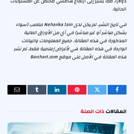
دولارًا، مما يشير إلى ارتفاع هامشي محتمل عن المستويات
الحالية.
في تاريخ النشر، لم يكن لدى Neharika Jain مناصب (سواء
بشكل مباشر أو غير مباشر) في أي من الأوراق المالية
المذكورة في هذه المقالة. جميع المعلومات والبيانات
الواردة في هذه المقالة هي لأغراض إعلامية فقط. تم نشر
هذه المقالة في الأصل على موقع Barchart.com
فيسبوك
تويتر
بينتيريست
لينكدإن
Tumblr
البريد
الإلكترو
المقالات
ذات الصلة