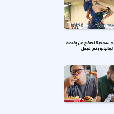
ياء يهودية تدافع عن إقامة
لجاليانو رغم الجدل