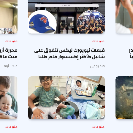
منوعات
منوعات
ر
قبعات نيويورك نيكس تتفوق على
محررة أز
ً
شانيل كأكثر إكسسوار فاخر طلبا
ميت غالا 
منذ يومين
منذ 3 أيام
منوعات
منوعات