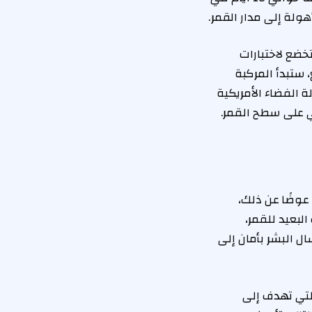
لة إلى مدار القمر.
خضع لاختبارات
، ستبدأ المركبة
 الفضاء الأمريكية
ي على سطح القمر.
هبط بعثة أرتميس II على سطح القمر، وهو هدف مخطط له في مهمة أرتميس IV. عوضًا عن ذلك،
9 كيلومتر فوق الجانب البعيد للقمر،
ال البشر بأمان إلى
لتي تهدف إلى