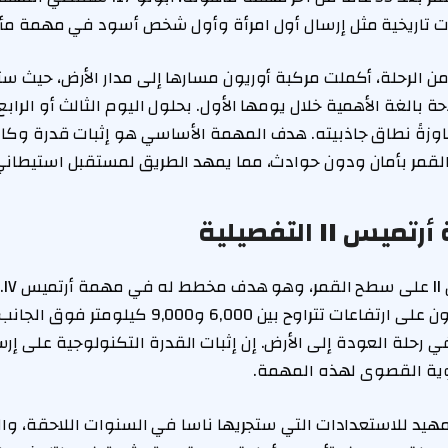
ات تاريخية مثل إرسال أول امرأة وأول شخص أسود في مهمة مأهو
من الرحلة، أكملت مركبة أوريون مسارها إلى مدار الأرض، حيث ست
بالغة الأهمية خلال يومها الأول. بحلول اليوم الثالث أو الرابع
جاوزةً نطاق جاذبيته. هدف المهمة الأساسي هو إثبات قدرة وكالة
 القمر بأمان ودون حوادث، مما يمهد الطريق لمستقبل استيطان
II التفصيلية
لن ت
ستحلق كبسولة أوريون على ارتفاعات تتراوح بين 6,000 و,000
 رحلة العودة إلى الأرض. إن إثبات القدرة التكنولوجية على إرس
وية القصوى لهذه المهمة.
هيد للاستعدادات التي ستجريها ناسا في السنوات اللاحقة، وا