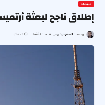
منوعات
إطلاق ناجح لبعثة أرتميس
بواسطة
السعودية برس
منذ 4 أشهر
3 دقائق