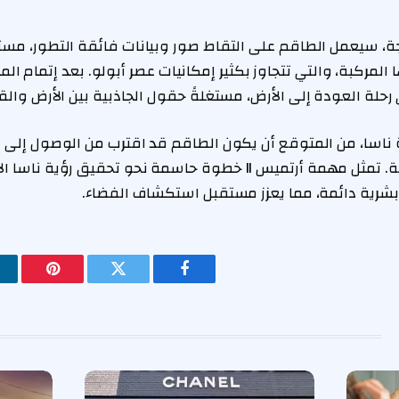
جة، سيعمل الطاقم على التقاط صور وبيانات فائقة التطور، مست
المركبة، والتي تتجاوز بكثير إمكانيات عصر أبولو. بعد إتمام ال
لة العودة إلى الأرض، مستغلةً حقول الجاذبية بين الأرض والقم
ة ناسا، من المتوقع أن يكون الطاقم قد اقترب من الوصول إلى
اليوم العاشر من الرحلة. تمثل مهمة أرتميس II خطوة حاسمة نحو تحق
بشرية دائمة، مما يعزز مستقبل استكشاف الفضاء.
فيسبوك
تويتر
بينتيريس