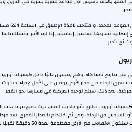
 القمر، بهدف تأسيس أول قواعد قمرية بشرية في التاريخ، وبال
مر.
تم إطلاق المهمة في 
اء 1 أبريل، مع إمكانية تمديدها لساعتين إضافيتين إذا لزم الأمر. وتمتلك 
 أي تأخير.
ريون
انطلق رواد الفضاء على متن صاروخ ناسا SLS، وهم يقيمون حاليًا داخل ك
ستغرق الرحلة في مدار الأرض يومين على الأقل لإجراء اختبارات 
ركبة. بعد ذلك، سيتم توجيه المركبة في مسارها نحو القمر.
بسولة أوريون نطاق تأثير جاذبية القمر، حيث تصبح قوة جذب ال
و السادس من الرحلة، ومن ثم الالتحام بالمدار القمري. تعد مرحل
هي الأكثر خطورة، حيث ستكون الاتصالات مع الأ