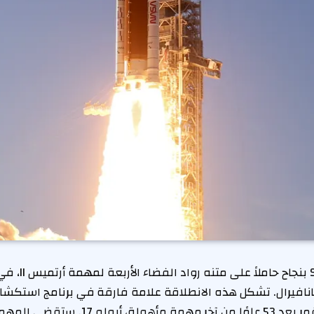
نافيرال. تشكل هذه الانطلاقة علامة فارقة في برنامج استكشاف