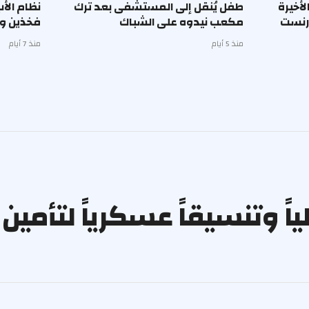
أخيرة
طفل يُنقل إلى المستشفى بعد ترك
نظام الأ
إرنست
مكعب نيدوه على الشباك
فخذين وب
منذ 5 أيام
منذ 7 أيام
لياً وتنسيقاً عسكرياً لتأم