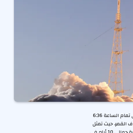
انطلق صاروخ ناسا SLS بنجاح حاملاً على متنه رواد الفضاء الأربعة لمهمة أرتميس II، في تمام الساعة 6:36
 القمر، حيث تمثل
عودة البشرية نحو القمر بعد 53 عامًا من آخر مهمة مأهولة، أبولو 17. ستقضي المهمة حوالي 10 أيام في