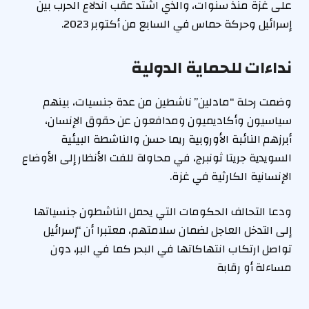
على غزة منذ سنوات، والذي اشتد عقب اندلاع الحرب بين
إسرائيل وحركة حماس في السابع من أكتوبر 2023.
نداءات للحماية الدولية
وضمت رحلة “مادلين” ناشطين من عدة جنسيات، بينهم
سياسيون وأكاديميون ومدافعون عن حقوق الإنسان،
أبرزهم النائبة الأوروبية ريما حسن والناشطة البيئية
السويدية جريتا ثونبرج، في محاولة للفت الأنظار إلى الأوضاع
الإنسانية الكارثية في غزة.
ودعا التحالف الحكومات التي يحمل الناشطون جنسياتها
إلى التدخل العاجل لضمان سلامتهم، معتبرا أن “إسرائيل
تواصل ارتكاب انتهاكاتها في البحر كما في البر، دون
مساءلة أو رقابة