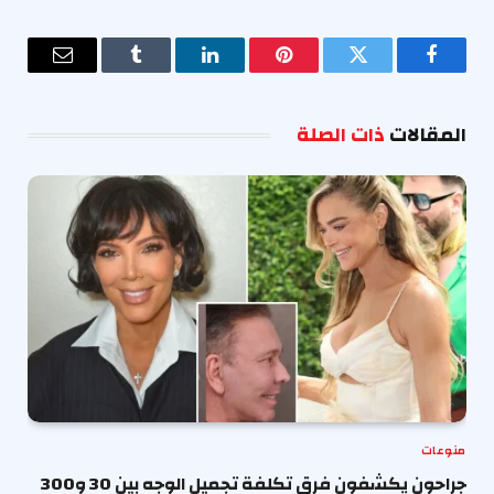
فيسبوك
تويتر
بينتيريست
لينكدإن
Tumblr
البريد
الإلكترو
المقالات
ذات الصلة
منوعات
جراحون يكشفون فرق تكلفة تجميل الوجه بين 30 و300