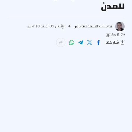
للمدن
بواسطة
السعودية برس
الإثنين 09 يونيو 4:10 ص
6 دقائق
شاركها