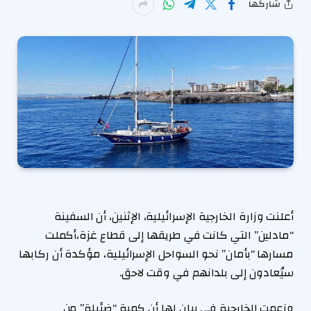
شاركها
أعلنت وزارة الخارجية الإسرائيلية، الإثنين، أن السفينة
“مادلين” التي كانت في طريقها إلى قطاع غزة،أكملت
مسارها “بأمان” نحو السواحل الإسرائيلية، مؤكدة أن ركابها
سيُعادون إلى بلدانهم في وقت لاحق.
وزعمت الخارجية في بيان لها أن كمية “ضئيلة” من