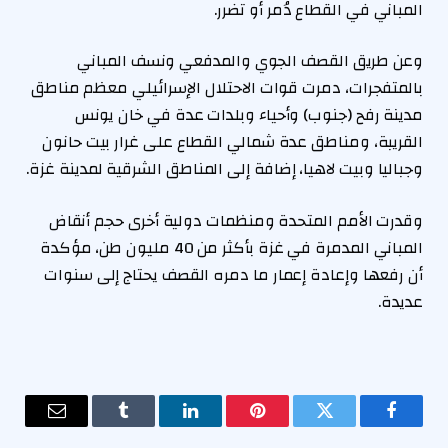
المباني في القطاع دُمر أو تضرر.
وعن طريق القصف الجوي والمدفعي ونسف المباني
بالمتفجرات، دمرت قوات الاحتلال الإسرائيلي معظم مناطق
مدينة رفح (جنوب) وأحياء وبلدات عدة في خان يونس
القريبة، ومناطق عدة شمالي القطاع على غرار بيت حانون
وجباليا وبيت لاهيا، إضافة إلى المناطق الشرقية لمدينة غزة.
وقدرت الأمم المتحدة ومنظمات دولية أخرى حجم أنقاض
المباني المدمرة في غزة بأكثر من 40 مليون طن، مؤكدة
أن رفعها وإعادة إعمار ما دمره القصف يحتاج إلى سنوات
عديدة.
فيسبوك
تويتر
بينتيريست
لينكدإن
Tumblr
البريد