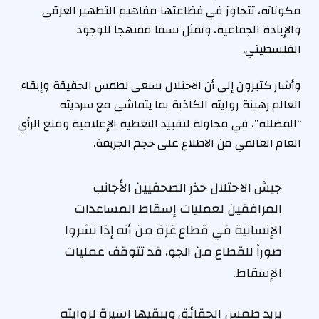
مكوناته، تتجاوز في فظاعتها مفاهيم التطهير العرقي
والإبادة الجماعية، وتمثل نسفا ممنهجا للوجود
الفلسطيني.
وأشار كثيرون إلى أن الاحتلال يسعى لطمس الحقيقة وإبقاء
العالم رهينة روايته الكاذبة بما يتماشى مع سرديته
“المضللة”، في محاولة لتقييد التغطية الإعلامية ومنع الرأي
العام العالمي من الاطلاع على حجم الجريمة.
جيش الاحتلال حذر الصحفيين الأجانب
المرافقين لعمليات إسقاط المساعدات
الإنسانية في قطاع غزة من أنه إذا نشروا
صوراً للقطاع من الجو، قد تتوقف عمليات
الإسقاط.
يريد طمس الحقائق ويبقيها اسيرة لروايته