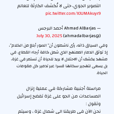
التصوير الجوي، حتى لا تُكشف الكارثة للعالم
pic.twitter.com/XJUMAkuyr9
— Ahmad AlBarjas أحمد البرجس
July 30, 2025
(@ahmadalbarjas)
وفي السياق ذاته، رأى ناشطون أن” الصور أبلغ من الكلام”،
إذ توثق الدمار الممنهج الذي شمل كافة أرجاء القطاع، في
مشهد يكشف أن الاحتلال لا يريد للحياة أن تستمر في غزة،
بل يسعى لتهجير سكانها قسرا عبر تدمير كل مقومات
الحياة.
مراسلة أجنبية مشاركة في عملية إنزال
المساعدات من الجو على غزة تفضح إسرائيل
وتقول :
نحن الآن في طريقنا الى شمال غزة ، وسيتم