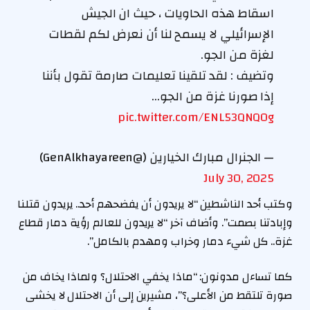
اسقاط هذه الحاويات ، حيث ان الجيش
الإسرائيلي لا يسمح لنا أن نعرض لكم لقطات
لغزة من الجو.
وتضيف : لقد تلقينا تعليمات صارمة تقول بأننا
إذا صورنا غزة من الجو…
pic.twitter.com/ENL53QNQ0g
— الجنرال مبارك الخيارين (@GenAlkhayareen)
July 30, 2025
وكتب أحد الناشطين “لا يريدون أن يفضحهم أحد.. يريدون قتلنا
وإبادتنا بصمت”. وأضاف آخر “لا يريدون للعالم رؤية دمار قطاع
غزة.. كل شيء دمار وخراب ومهدم بالكامل”.
كما تساءل مدونون: “ماذا يخفي الاحتلال؟ ولماذا يخاف من
صورة تلتقط من الأعلى؟”، مشيرين إلى أن الاحتلال لا يخشى