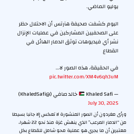
يوليو الماضي.
اليوم كشفت صحيفة هآرتس أن الاحتلال حظر
على الصحفيين المشاركين في عمليات الإنزال
نشر أي فيديوهات توثق الدمار الهائل في
القطاع
في الحقيقة، هذه الصور لا…
pic.twitter.com/XM4v6qh3uM
— Khaled Safi
خالد صافي (@KhaledSafi)
July 30, 2025
ورأى مغردون أن الصور المنشورة لا تعكس إلا جانبا بسيطا
من “الدمار المرعب” الذي ينهش غزة منذ نحو 22 شهرا،
معتبرين أن ما يجري هو عملية محو شامل للقطاع بكل