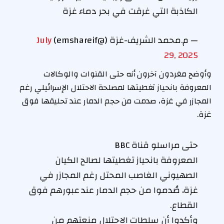
الكاذبة التي غرقت في بحر دماء غزة
— م.محمد الشريف-غزة (@emshareif)
July
29, 2025
وأوضح مغردون آخرون أنه حتى القنوات والوكالات
المعروفة بانحياز تغطيتها لمصلحة الاحتلال الإسرائيلي رغم
المجازر في غزة، صدمت من حجم الدمار عند تحليقها فوق
غزة.
حتى مراسلو قناة BBC
المعروفة بانحياز تغطيتها لصالح الكيان
الصهيوني الغاصب المحتل رغم المجازر في
غزة، صُدموا من حجم الدمار عند عبورهم فوق
القطاع.
وأكدوا أن سلطات الاحتلال منعتهم من