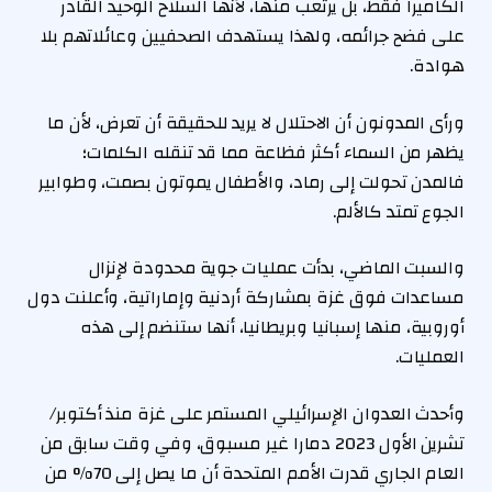
الكاميرا فقط، بل يرتعب منها، لأنها السلاح الوحيد القادر
على فضح جرائمه، ولهذا يستهدف الصحفيين وعائلاتهم بلا
هوادة.
ورأى المدونون أن الاحتلال لا يريد للحقيقة أن تعرض، لأن ما
يظهر من السماء أكثر فظاعة مما قد تنقله الكلمات؛
فالمدن تحولت إلى رماد، والأطفال يموتون بصمت، وطوابير
الجوع تمتد كالألم.
والسبت الماضي، بدأت عمليات جوية محدودة لإنزال
مساعدات فوق غزة بمشاركة أردنية وإماراتية، وأعلنت دول
أوروبية، منها إسبانيا وبريطانيا، أنها ستنضم إلى هذه
العمليات.
وأحدث العدوان الإسرائيلي المستمر على غزة منذ أكتوبر/
تشرين الأول 2023 دمارا غير مسبوق، وفي وقت سابق من
العام الجاري قدرت الأمم المتحدة أن ما يصل إلى 70% من