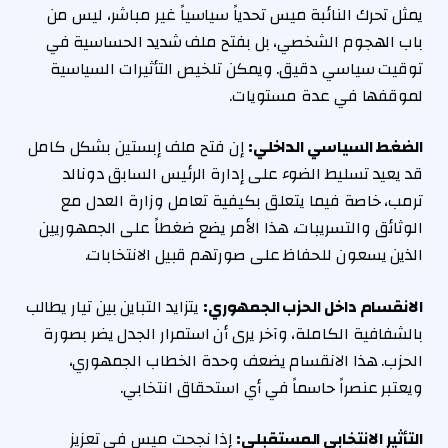
يمثل تحرك النائبة ميس تحدياً سياسياً غير مباشر، ليس من
باب الهجوم الشخصي، بل بفتح ملف شديد الحساسية في
توقيت سياسي دقيق. ويمكن تلخيص التأثيرات السياسية
لموقفها في عدة مستويات.
الضغط السياسي الداخلي:
إن فتح ملف إبستين بشكل كامل
قد يعيد تسليط الضوء على إدارة الرئيس السابق دونالد
ترمب، خاصة فيما يتعلق بكيفية تعامل وزارة العدل مع
الوثائق والتسريبات. هذا الأمر يضع ضغطاً على الجمهوريين
الذين يسعون للحفاظ على صورتهم قبيل الانتخابات.
الانقسام داخل الحزب الجمهوري:
يتزايد التباين بين تيار يطالب
بالشفافية الكاملة، وآخر يرى أن استمرار الجدل يضر بصورة
الحزب. هذا الانقسام يضعف وحدة الخطاب الجمهوري،
ويعتبر عنصراً حاسماً في أي استحقاق انتخابي.
التأثير الانتخابي المستقبلي:
إذا نجحت ميس في تعزيز