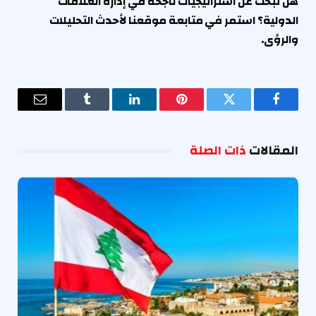
هل تبحث عن استراتيجيات ناجحة في إدارة العلاقات
الدولية؟ استمر في متابعة موقعنا لأحدث التحليلات
والرؤى.
فيسبوك
تويتر
بينتيريست
لينكدإن
Tumblr
البريد
الإلكترو
المقالات
ذات الصلة