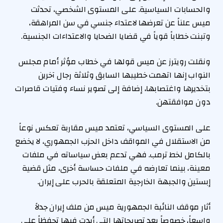
والحسابات السياسية. على المستوى الشخصي، تحدثت
ميس علناً عن تعرضها لاعتداء جنسي في سن المراهقة،
وتبنت خطاباً قوياً في قضايا الضحايا والاعتداءات الجنسية.
ونقلت رويترز عن ميس قولها في خطاب مؤثر أمام مجلس
النواب إنها اتهمت خطيبها السابق وثلاثة رجال آخرين
بتخديرها واغتصابها، إضافة إلى تصوير نساء وفتيات قاصرات
دون موافقتهن.
على المستوى السياسي، تعتمد ميس مقاربة تعكس نوعاً
من الاستقلال في المواقف داخل الحزب الجمهوري، لا يخضع
بالكامل لخط ترمب. فهي تدعم بعض سياساته في ملفات
معينة، بينما تعارضه في ملفات حساسة أخرى، مثل قضية
إبستين والجبهة الخارجية المتعلقة بالحرب على إيران.
أثار موقف النائبة الجمهورية ميس من ملف إيران جدلاً
واسعاً، خصوصاً بعد تصريحاتها التي أبدت فيها تحفظاً على