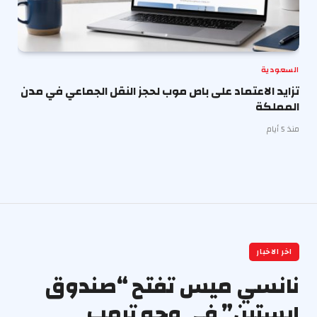
السعودية
تزايد الاعتماد على باص موب لحجز النقل الجماعي في مدن
المملكة
منذ 5 أيام
اخر الاخبار
نانسي ميس تفتح “صندوق
إبستين” في وجه ترمب