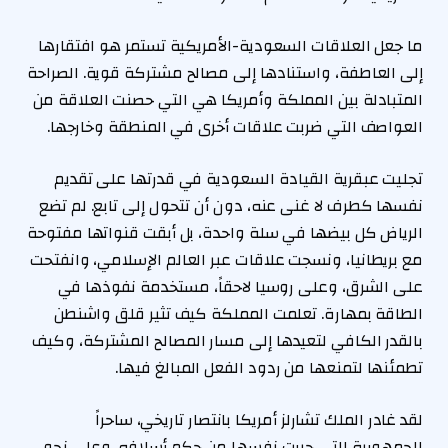
ما جعل العلاقات السعودية-الأمريكية تستمر هو افتقارها
إلى العاطفة، واستنادها إلى مصالح مشتركة قوية. الصراحة
المتبادلة بين المملكة وأمريكا هي التي حصنت العلاقة من
العواصف التي ضربت علاقات أخرى في المنطقة وخارجها.
تجليت عبقرية القيادة السعودية في قدرتها على تقديم
نفسها كطرف لا غنى عنه، دون أن تتحول إلى تابع. لم تضع
الرياض كل بيضها في سلة واحدة، بل أبقت قنواتها مفتوحة
مع بريطانيا، ونسجت علاقات عبر العالم الإسلامي، وانفتحت
على الشرق، وعلى روسيا لاحقاً، مستخدمة نفوذها في
الطاقة بمهارة. تعلمت المملكة كيف تثير قلق واشنطن
بالقدر الكافي لتعيدها إلى مسار المصالح المشتركة، وكيف
تطمئنها لتمنعها من ردود الفعل المبالغ فيها.
لقد غادر الملك تشارلز أمريكا بانتصار تاريخي، ساحراً
الجمهورية التي حررت نفسها من حكم أسلافه. وعلى نحو