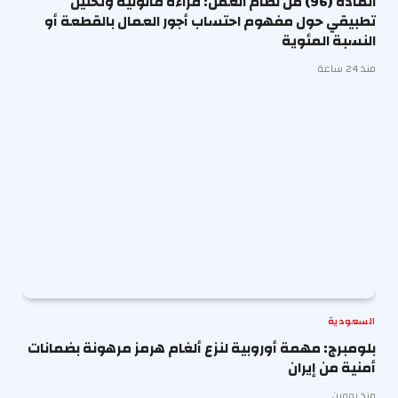
المادة (96) من نظام العمل: قراءة قانونية وتحليل
تطبيقي حول مفهوم احتساب أجور العمال بالقطعة أو
النسبة المئوية
منذ 24 ساعة
السعودية
بلومبرج: مهمة أوروبية لنزع ألغام هرمز مرهونة بضمانات
أمنية من إيران
منذ يومين