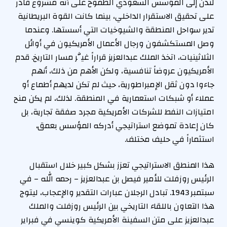
لندن إلى المؤسس السعودي الطموح على أنه مشروع قادر
على تحقيق الاستقرار الداخلي، بينما كانت القوة البريطانية
تدير سواحل المنطقة والشيوخيات التي أسستها. وعندما
وصل المستكشفون ورجال الأعمال الأمريكيون في أوائل
الثلاثينيات، اتخذ الملك عبدالعزيز قراراً غيَّر مسار التاريخ. قدم
الأمريكيون عروضاً تنافسية، ولكن الأهم من ذلك، أنهم
جاءوا دون ثقل الإمبراطورية، حيث لم تكن لديهم أطماع أو
عملاء أو شبكات استعمارية في المنطقة. لذلك، لم يكن منح
امتيازات النفط للشركات الأمريكية مجرد صفقة تجارية، بل
كان إعادة تموضع استراتيجي أدركه المؤسس بعمق،
استثماراً في حليف مختلف.
هذا المنطق الاستراتيجي تعزز بشكل كبير خلال استقبال
الرئيس روزفلت للأمير فيصل بن عبدالعزيز – رحمه الله – في
سبتمبر 1943. تبادل الرجلان عبارات التقدير والإعجاب، ليتوج
هذا التعاون باللقاء التاريخي بين الرئيس روزفلت والملك
عبدالعزيز على متن السفينة الأمريكية كوينسي في فبراير