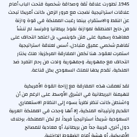
1945. تطورت علاقة ثقة وصداقة شخصية فتحت الباب أمام
علاقات استراتيجية نضجت مع مرور الزمن. كانت أمريكا تبحث
عن النفط والاستقرار، بينما رغبت المملكة في قوة وازنة
من خارج المنطقة لموازنة نفوذ بريطانيا وفرنسا. لم تنشأ
معاهدة رسمية على متن كوينسي، بل اعتمد التحالف على
تفاهم شخصي عميق متبادل، أسس لعلاقة استراتيجية
استمرت لعقود. هنا تكمن المفارقة المركزية: ملك يختار
التحالف مع جمهورية، وجمهورية ولدت من رحم التمرد ضد
الملكية، تقدم يدها للملك السعودي بكل قناعة.
لقد تعمقت هذه المفارقة مع إزاحة القوة الأمريكية
للهيمنة البريطانية في الشرق الأوسط. على الرغم من أن
واشنطن كانت تنظر نظرياً بسوء إلى النظام الاستعماري
القديم وترتيباته الملكية، إلا أنها وجدت في المملكة العربية
السعودية شريكاً استراتيجياً فريداً. لم تكن المملكة، برخلاف
دول أخرى، قريبة جداً من بريطانيا، أو معادية للمصالح
الأمريكية، أو هشة أمام الضغوط الداخلية.