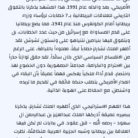
الأمريكي، بعد والدته عام 1991. هذا المشهد يذكرنا بالتفوق
التاريخي للعلاقات البريطانية بـ 7 خطابات لرؤساء وزراء
بريطانيا أمام الكونغرس منذ عام 1941، مما يضع بريطانيا
على قدم المساواة مع إسرائيل من حيث عدد الخطابات، بل
ويتفوق فيها بنيامين نتنياهو على ونستون تشرشل. لقد
أظهر الملك تشارلز خطاباً لبقاً، مملوءاً باللباقة، على الرغم
من الانقسام السياسي الذي كان سائداً. لقد حقق توازناً حذراً
بين الاحترام والكرامة، مجاملاً الجمهورية دون الخضوع لها.
باختصار، قدم أداءً ملكياً يعكس فهماً عميقاً بأن البقاء في
المدار الأمريكي يتطلب حنكة فائقة في تقديم ما تريده
واشنطن، مع الحفاظ على الهوية الذاتية.
هذا الفهم الاستراتيجي، الذي أظهره الملك تشارلز، يذكرنا
ببصيره عميقة أدركها الملك عبدالعزيز بن عبدالرحمن آل
سعود – رحمه الله – قبل عقود. في بدايات لم تكن فيها
العلاقة بين بريطانيا وشبه الجزيرة العربية متكافئة، نظرت