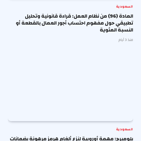
السعودية
المادة (96) من نظام العمل: قراءة قانونية وتحليل
تطبيقي حول مفهوم احتساب أجور العمال بالقطعة أو
النسبة المئوية
منذ 3 أيام
السعودية
بلومبرج: مهمة أوروبية لنزع ألغام هرمز مرهونة بضمانات