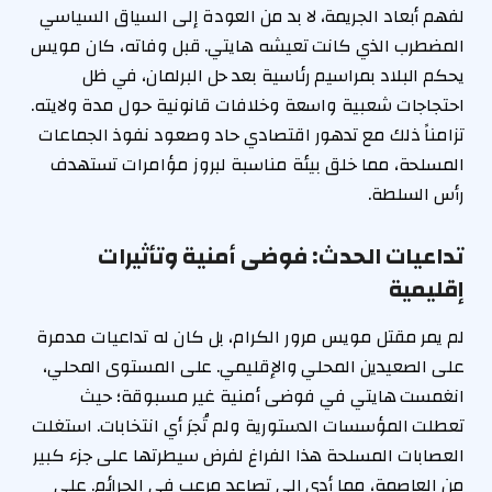
لفهم أبعاد الجريمة، لا بد من العودة إلى السياق السياسي
المضطرب الذي كانت تعيشه هايتي. قبل وفاته، كان مويس
يحكم البلاد بمراسيم رئاسية بعد حل البرلمان، في ظل
احتجاجات شعبية واسعة وخلافات قانونية حول مدة ولايته.
تزامناً ذلك مع تدهور اقتصادي حاد وصعود نفوذ الجماعات
المسلحة، مما خلق بيئة مناسبة لبروز مؤامرات تستهدف
رأس السلطة.
تداعيات الحدث: فوضى أمنية وتأثيرات
إقليمية
لم يمر مقتل مويس مرور الكرام، بل كان له تداعيات مدمرة
على الصعيدين المحلي والإقليمي. على المستوى المحلي،
انغمست هايتي في فوضى أمنية غير مسبوقة؛ حيث
تعطلت المؤسسات الدستورية ولم تُجرَ أي انتخابات. استغلت
العصابات المسلحة هذا الفراغ لفرض سيطرتها على جزء كبير
من العاصمة، مما أدى إلى تصاعد مرعب في الجرائم. على