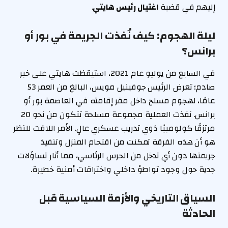
إليهم في قضية
اغتيال رئيس هايتي
.
ليلة الهجوم: كيف نُفذت الجريمة في بور أو
برانس؟
في السابع من يوليو عام 2021، استيقظت هايتي على خبر
صادم؛ تعرض الرئيس جوفينيل مويس، البالغ من العمر 53
عامًا، لهجوم مسلح داخل مقر إقامته في العاصمة بور أو
برانس. نفذت العملية مجموعة مسلحة تتكون من نحو 20
مرتزقًا كولومبيًا ذوي تدريب عسكري عالٍ. الأمر اللافت للنظر
هو أن هذه الفرقة تمكنت من اقتحام المنزل وتنفيذ
جريمتها دون أي تدخل من الحرس الرئاسي، مما أثار تساؤلات
جدية حول وجود تواطؤ داخلي واختراقات أمنية خطيرة.
السياق التاريخي والأزمة السياسية قبل
الحادثة