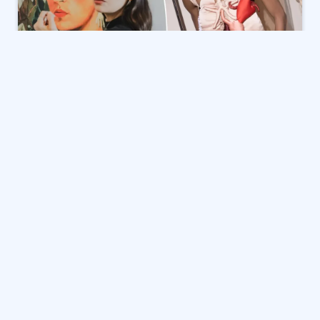
متحف المتروبوليتان للفنون يحتفي بالأزياء والفن في
معرض “فن الأزياء”
يستعد متحف المتروبوليتان للفنون في نيويورك لافتتاح
معرضه الربيعي المترقب، “فن الأزياء” (Costume Art)، في
العاشر من مايو 2026، والذي سيستمر حتى العاشر من يناير
2027. يستكشف هذا المعرض العلاقة الفريدة بين الموضة
والجسم البشري على مدار أكثر من 5000 عام من تاريخ الفن
المعروض بالمتحف. يتزامن افتتاح المعرض مع حفل “ميت
غالا” السنوي، الحدث الخيري الأبرز في عالم الموضة، الذي