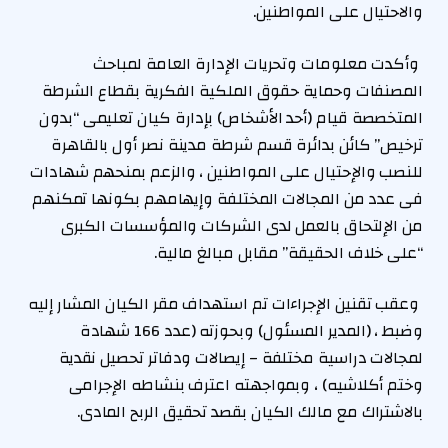
والاحتيال على المواطنين.
وأكدت معلومات وتحريات الإدارة العامة لمباحث
المصنفات وحماية حقوق الملكية الفكرية بقطاع الشرطة
المتخصصة قيام (أحد الأشخاص) بإدارة كيان تعليمى “بدون
ترخيص” كائن بدائرة قسم شرطة مدينة نصر أول بالقاهرة
للنصب والإحتيال على المواطنين ، والزعم بمنحهم شهادات
فى عدد من المجالات المختلفة وإيهامهم بكونها تمكنهم
من الإلتحاق بالعمل لدى الشركات والمؤسسات الكبرى
“على خلاف الحقيقة” مقابل مبالغ مالية.
وعقب تقنين الإجراءات تم استهداف مقر الكيان المشار إليه
وضبط ، (المدير المسئول) وبحوزته (عدد 166 شهادة
لمجالات دراسية مختلفة – إيصالات ودفاتر تحصيل نقدية
وختم أكلاشيه) ، وبمواجهته اعترف بنشاطه الإجرامى
بالاشتراك مع مالك الكيان بقصد تحقيق الربح المادى.