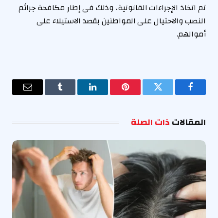
تم اتخاذ الإجراءات القانونية، وذلك فى إطار مكافحة جرائم
النصب والاحتيال على المواطنين بقصد الاستيلاء على
أموالهم.
فيسبوك
تويتر
بينتيريست
لينكدإن
Tumblr
البريد
الإلكترو
المقالات
ذات الصلة