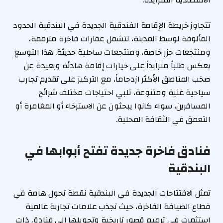
تتجاوز خريطة الإقامة الفندقية الجديدة في البندقية الحدود
المألوفة لوسط المدينة، لتشمل عقارات فاخرة مترممة،
ومنتجعات جزر خاصة، ومنتجعات ساحلية حديثة. هذا التوسع
يعكس طلباً متزايداً على خيارات إقامة هادئة وبعيدة عن
صخب المناطق الأكثر ازدحاماً، مع التركيز على تقديم تجارب
سياحية غنية ومتنوعة، تلبي احتياجات مختلف شرائح
المسافرين، سواء كانوا يبحثون عن الاسترخاء أو المغامرة أو
التعمق في الثقافة المحلية.
فنادق فاخرة جديدة تفتح أبوابها في
البندقية
تمثل الافتتاحات الجديدة في البندقية نقطة تحول هامة في
قطاع الضيافة الفاخرة، حيث تجذب علامات تجارية عالمية
استثمرت في ترميم قصور تاريخية وتحويلها إلى فنادق ذات