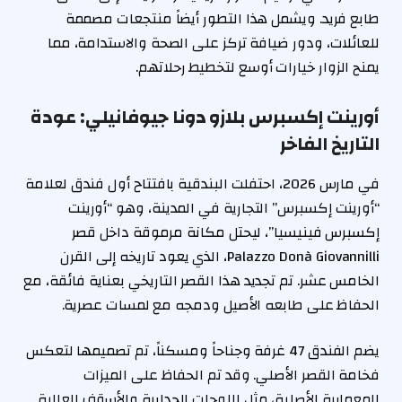
طابع فريد. ويشمل هذا التطور أيضاً منتجعات مصممة
للعائلات، ودور ضيافة تركز على الصحة والاستدامة، مما
يمنح الزوار خيارات أوسع لتخطيط رحلاتهم.
أورينت إكسبرس بلازو دونا جيوفانيلي: عودة
التاريخ الفاخر
في مارس 2026، احتفلت البندقية بافتتاح أول فندق لعلامة
“أورينت إكسبرس” التجارية في المدينة، وهو “أورينت
إكسبرس فينيسيا”، ليحتل مكانة مرموقة داخل قصر
Palazzo Donà Giovannilli، الذي يعود تاريخه إلى القرن
الخامس عشر. تم تجديد هذا القصر التاريخي بعناية فائقة، مع
الحفاظ على طابعه الأصيل ودمجه مع لمسات عصرية.
يضم الفندق 47 غرفة وجناحاً ومسكناً، تم تصميمها لتعكس
فخامة القصر الأصلي. وقد تم الحفاظ على الميزات
المعمارية الأصلية، مثل اللوحات الجدارية والأسقف العالية