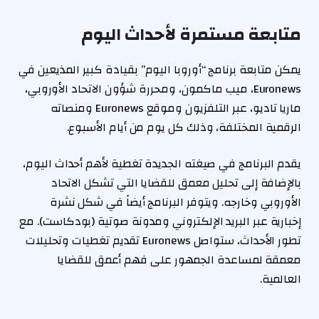
متابعة مستمرة لأحداث اليوم
يمكن متابعة برنامج “أوروبا اليوم” بقيادة كبير المذيعين في
Euronews، ميب ماكمون، ومحررة شؤون الاتحاد الأوروبي،
ماريا تاديو، عبر التلفزيون وموقع Euronews ومنصاته
الرقمية المختلفة، وذلك كل يوم من أيام الأسبوع.
يقدم البرنامج في صيغته الجديدة تغطية لأهم أحداث اليوم،
بالإضافة إلى تحليل معمق للقضايا التي تشكل الاتحاد
الأوروبي وخارجه. ويتوفر البرنامج أيضاً في شكل نشرة
إخبارية عبر البريد الإلكتروني ومدونة صوتية (بودكاست). مع
تطور الأحداث، ستواصل Euronews تقديم تغطيات وتحليلات
معمقة لمساعدة الجمهور على فهم أعمق للقضايا
العالمية.