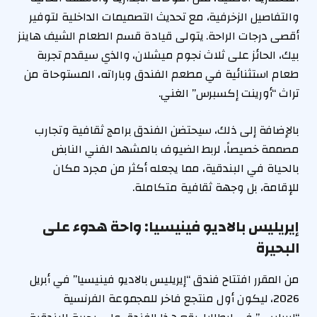
والتفاصيل الزخرفية، مع تحديث التصميمات الداخلية لتوفير
أقصى درجات الراحة. يتولى قيادة قسم الطعام الشيف هاينز
بيك، الحائز على ثلاث نجوم ميشلان، والذي سيقدم تجربة
طعام استثنائية في مطعم الفندق وباراته، المستوحاة من
تراث “أورينت إكسبرس” الغني.
بالإضافة إلى ذلك، سيحتضن الفندق برامج ثقافية وتجارب
مصممة خصيصاً، لربط الضيوف بالمشهد الفني النابض
بالحياة في البندقية، مما يجعله أكثر من مجرد مكان
للإقامة، بل وجهة ثقافية متكاملة.
إيريليس بالاديو فينيسيا: واحة هدوء على
البحيرة
من المقرر افتتاح فندق “إيريليس بالاديو فينيسيا” في أبريل
2026، ليكون أول منتجع فاخر للمجموعة الفرنسية