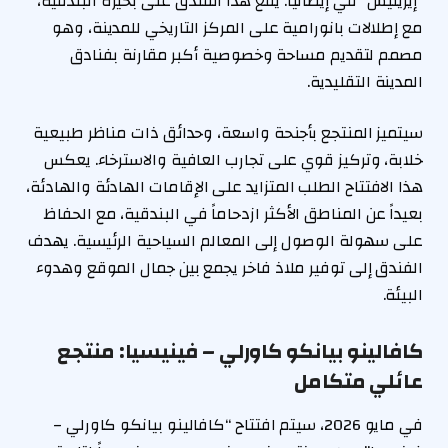
“إيريليس” في إيطاليا. يقع هذا الفندق على بحيرة البندقية،
مع إطلالات بانورامية على المركز التاريخي للمدينة، وهو
مصمم لتقديم مساحة وخصوصية أكبر مقارنة بفنادق
المدينة التقليدية.
سيتميز المنتجع بأجنحة واسعة، وحدائق ذات مناظر طبيعية
خلابة، وتركيز قوي على تجارب العافية والاسترخاء. يعكس
هذا الافتتاح الطلب المتزايد على الإقامات الهادئة والهادئة،
بعيداً عن المناطق الأكثر ازدحاماً في البندقية، مع الحفاظ
على سهولة الوصول إلى المعالم السياحية الرئيسية. يهدف
الفندق إلى توفير ملاذ فاخر يجمع بين جمال الموقع وهدوء
البيئة.
كافالينو بيانكو كاورلي – فينيسيا: منتجع
عائلي متكامل
في مايو 2026، سيتم افتتاح “كافالينو بيانكو كاورلي –