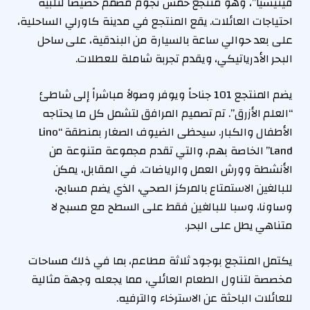
فينيسيا”، وهو منتجع خمس نجوم مصمم خصيصاً لتلبية
احتياجات العائلات. يقع المنتجع في مدينة كاورلي الساحلية،
على بعد حوالي ساعة بالسيارة من البندقية، على ساحل
البحر الأدرياتيكي، ويقدم تجربة شاملة للعطلات.
يضم المنتجع 101 جناحاً ويوفر وصولاً مباشراً إلى شاطئ
“العلم الأزرق”. تم تصميم المرافق لتشمل كل ما يحتاجه
الأطفال والكبار. سيحظى الضيوف الصغار بمنطقة “Lino
Land” الخاصة بهم، والتي تقدم مجموعة متنوعة من
الأنشطة وورش العمل والرياضات. في المقابل، يمكن
للبالغين الاستمتاع بالمركز الصحي، الذي يضم مسابح،
وساونا، وسبا للبالغين فقط على السطح مع مسبح لا
متناهي يطل على البحر.
يكتمل المنتجع بوجود ثلاثة مطاعم، بما في ذلك مساحات
مخصصة لتناول الطعام العائلي، مما يجعله وجهة مثالية
للعائلات الباحثة عن الاسترخاء والترفيه.