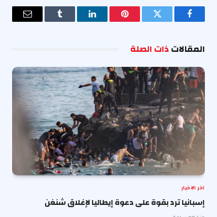
فيسبوك
تويتر
بينتيريست
لينكدإن
Tumblr
البريد
الإلكترو
المقالات
ذات الصلة
اخر الاخبار
إسبانيا ترد بقوة على دعوة إيطاليا لإغلاق شنغن