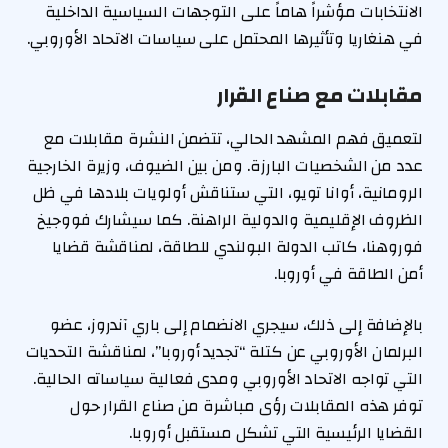
الانتخابات مؤشراً هاماً على التوجهات السياسية الداخلية
في هنغاريا وتأثيرها المحتمل على سياسات الاتحاد الأوروبي.
مقابلات مع صناع القرار
لتعميق فهم المشهد الحالي، تتضمن النشرة مقابلات مع
عدد من الشخصيات البارزة. ومن بين الضيوف، وزيرة الخارجية
الرومانية، أوانا تويو، التي ستناقش أولويات بلادها في ظل
الظروف الإقليمية والدولية الراهنة. كما سيشارك فووجيخ
فوروهنا، كاتب الدولة البولندي للطاقة، لمناقشة قضايا
أمن الطاقة في أوروبا.
بالإضافة إلى ذلك، سيجري الانضمام إلى باري آندروز، عضو
البرلمان الأوروبي عن كتلة “تجديد أوروبا”، لمناقشة التحديات
التي تواجه الاتحاد الأوروبي ومدى فعالية سياساته الحالية.
توفر هذه المقابلات رؤى مباشرة من صناع القرار حول
القضايا الرئيسية التي تشكل مستقبل أوروبا.