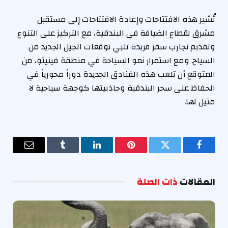
تُشير هذه الافتتاحات وإعادة الافتتاحات إلى مستقبل
مشرق لقطاع الضيافة في البندقية، مع التركيز على التنوع
وتقديم تجارب سفر فريدة تلبي توقعات الجيل الجديد من
السياح. ومع استمرار نمو السياحة في منطقة فينيتو، من
المتوقع أن تلعب هذه الفنادق الجديدة دوراً محورياً في
الحفاظ على سحر البندقية وجاذبيتها كوجهة سياحية لا
مثيل لها.
فيسبوك
تويتر
بينتيريست
لينكدإن
Tumblr
البريد
الإلكترو
المقالات
ذات الصلة