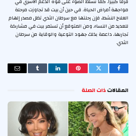
فرقًا كبيرًا. كما تسلط الضوء على قوة الدعم الأسري في
مواجهة أمراض الحياة. في حين أن بيت قد تجاوزت مرحلة
العلاج النشط، فإن رحلتها مع سرطان الثدي تظل مصدر إلهام
للعديد من النساء. ومن المتوقع أن تستمر بيت في مشاركة
تجاربها، داعمة بذلك جهود التوعية والوقاية من سرطان
الثدي.
فيسبوك
تويتر
بينتيريست
لينكدإن
Tumblr
البريد
الإلكترو
المقالات
ذات الصلة