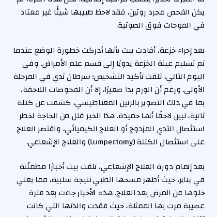
يكن الفحص مجرد روتين، فقد لاحظ طبيبها شيئًا غير معتاد
في الموجات فوق الصوتية.
بعد إجراء خزعة، أفادت بيت بأنها أدركت خطورة الوضع عندما
تم تسليم عينة الخزعة يدويًا إلى قسم علم الأمراض. وفي
اليوم التالي، تلقت تأكيد التشخيص؛ سرطان ثدي في المرحلة
الأولى. ورغم أن الورم بدا صغيرًا، إلا أن الفحوصات اللاحقة،
بما في ذلك التصوير بالرنين المغناطيسي، كشفت عن كتلة
ثانية، تبين لاحقًا أنها حميدة. هذا الخبر قلل من الحاجة لخطر
استئصال الثدي المزدوج أو العلاج الكيميائي، واقتصر العلاج
على استئصال الكتلة (Lumpectomy) والعلاج الإشعاعي.
بعد إتمام دورة العلاج الإشعاعي، تلقت بيت أخبارًا مطمئنة
في يناير، حيث أظهر مسحها الطبي نتيجة سلبية، مما يعني
خلوها من المرض بعد العلاج. هذه الأخبار جاءت بعد فترة
عصيبة مرت بها الممثلة، حيث فقدت والدتها التي كانت