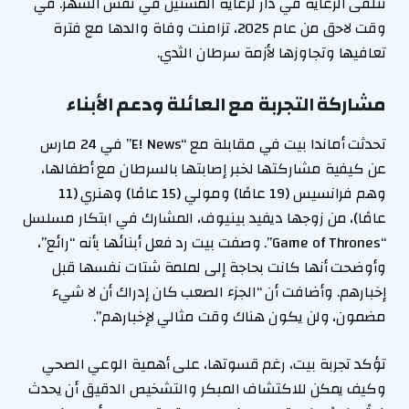
تتلقى الرعاية في دار لرعاية المسنين في نفس الشهر. في
وقت لاحق من عام 2025، تزامنت وفاة والدها مع فترة
تعافيها وتجاوزها لأزمة سرطان الثدي.
مشاركة التجربة مع العائلة ودعم الأبناء
تحدثت أماندا بيت في مقابلة مع “E! News” في 24 مارس
عن كيفية مشاركتها لخبر إصابتها بالسرطان مع أطفالها،
وهم فرانسيس (19 عامًا) ومولي (15 عامًا) وهنري (11
عامًا)، من زوجها ديفيد بينيوف، المشارك في ابتكار مسلسل
“Game of Thrones”. وصفت بيت رد فعل أبنائها بأنه “رائع”،
وأوضحت أنها كانت بحاجة إلى لملمة شتات نفسها قبل
إخبارهم. وأضافت أن “الجزء الصعب كان إدراك أن لا شيء
مضمون، ولن يكون هناك وقت مثالي لإخبارهم”.
تؤكد تجربة بيت، رغم قسوتها، على أهمية الوعي الصحي
وكيف يمكن للاكتشاف المبكر والتشخيص الدقيق أن يحدث