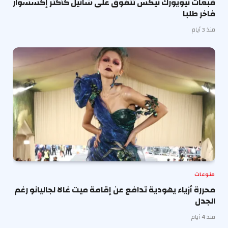
قبعات نيويورك نيكس تتفوق على شانيل كأكثر إكسسوار
فاخر طلبا
منذ 3 أيام
منوعات
محررة أزياء يهودية تدافع عن إقامة ميت غالا لجاليانو رغم
الجدل
منذ 4 أيام