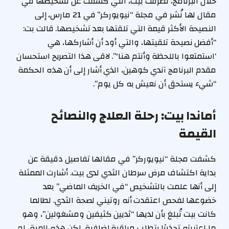
خلال البرنامج، تطرقت بيت، التي كشفت عن تشخيصها في
مقال لها نُشر في مجلة “نيويوركر” في 21 مارس، إلى
النصيحة الأكثر قيمة التي تلقتها بعد تشخيصها. قالت بت:
“أفضل نصيحة تلقيتها، والتي أود أن أشاركها، هي
‘استمتعوا باللحظة وأنتم هنا'”. لاقى هذا التصريح استحسان
مقدم البرنامج آندي كوهين، الذي أشار إلى أن هذه الحكمة
“شيء يستحق أن نعيش به كل يوم”.
أماندا بيت: رحلة العلاج والنصائح
القيمة
كشفت مجلة “نيويوركر” في مقالها تفاصيل دقيقة عن
بداية اكتشاف مرض سرطان الثدي لدى بيت. أشارت الممثلة
إلى أنها علمت بالتشخيص “في الخريف الماضي” بعد
خضوعها لفحص اعتقدت أنه روتيني لصحة الثدي. لطالما
كانت بيت تُبلغ بأن لديها “ثديين كثيفين ومشغولين”، وهو
ما اعتبرته تحذيرًا يتطلب مراقبة إضافية. لكن هذه المرة، لم