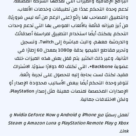
البرامج الإضافية والميزات التي تقدمها الشركة المصنعة.
تدعم وحدة التحكم عددًا من تطبيقات وخدمات الألعاب،
والتطبيق المصاحب لها رائع (على الرغم من أنه ليس ضروريًا).
من أبرز ميزاته قائمة بالألعاب الموصى بها التي تدعم وحدات
التحكم. يمكنك أيضًا استخدام التطبيق لمراسلة أصدقائك
والدردشة معهم، والبث مباشرة إلى Twitch، وتسجيل
وتحرير مقاطع الفيديو بدقة 1080p بمعدل 60 إطارًا في
الثانية، وغير ذلك الكثير. يتم قفل بعض هذه الميزات خلف
عضوية Backbone+، التي تكلف 40 دولارًا سنويًا. الاشتراك
مفيد، لكنك لست بحاجة إليه للحصول على تجربة رائعة.
تتوفر وحدة التحكم أيضًا ببعض الأساليب محدودة الإصدار أو
الإصدارات المخصصة لمنصات معينة مثل إصدار PlayStation،
ولكن الاختلافات جمالية.
تعمل رسميًا مع iPhone و Android و Nvidia GeForce Now و
Xbox و PlayStation Remote Play و Amazon Luna و Steam
.
Link