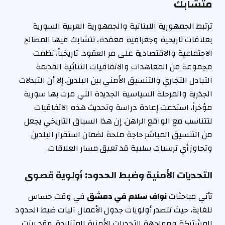
متشابك
ترتبط الجمهورية اللبنانية والجمهورية العربية السورية
بعلاقات تاريخية وجغرافية معقدة، تتشابك فيها المصالح
الاجتماعية والاقتصادية على مر العقود. تاريخياً، نظمت
مجموعة من المعاهدات والاتفاقيات الثنائية القديمة
التبادل التجاري والتنسيق الأمني بين البلدين. إلا أن التبدلات
الجذرية والمرحلة السياسية الجديدة التي مرت بها سورية
مؤخراً، استدعت إعادة دراسة وتحديث هذه الاتفاقيات
لتتناسب مع الواقع الراهن. إن هذا السياق التاريخي يجعل
من التنسيق المباشر حاجة ملحة لضمان استقرار البلدين
وتجاوز أي ترسبات سلبية قد تعيق مسار العلاقات.
التحديات الأمنية وضبط الحدود: أولوية قصوى
تأتي مباحثات
نواف سلام في دمشق
في وقت حساس
للغاية، حيث تتصدر أولويات جدول الأعمال آليات ضبط الحدود
المشتركة ومواجهة التحديات الأمنية المتزايدة. وقد برزت