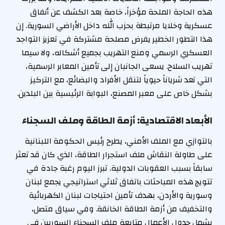
هذه الحاجة الملحة مؤخراً، خاصة بعد الكشف عن أنفاق
عسكرية وخلايا مرتبطة بحزب الله داخل الأراضي السورية. إن
هذا التطور الخطير يفرض مصلحة مشتركة في تعزيز التواجد
العسكري الرسمي ومنع التهريب بجميع أشكاله، ولا سيما
تهريب السلاح. يسعى الجانبان إلى تأمين المعابر الرسمية،
التي تعد شرياناً حيوياً لتنقل الأفراد والبضائع، مع التركيز
بشكل خاص على معبر المصنع، البوابة الرئيسية بين البلدين.
الأبعاد الاقتصادية: أزمة الطاقة وملف السجناء
بالتوازي مع الملف الأمني، يطرح رئيس الحكومة اللبنانية
على طاولة النقاش ملف استجرار الطاقة، الذي كان قد تعثر
سابقاً بسبب العقوبات الدولية. تبرز اليوم رغبة جادة في
تتويج هذه المباحثات باتفاق ثلاثي استراتيجي يجمع لبنان
وسورية والأردن، بهدف تأمين احتياجات لبنان الكهربائية
والتخفيف من أزمة الطاقة الخانقة. وفي سياق متصل،
يشمل جدول الأعمال متابعة ملف السجناء السوريين في