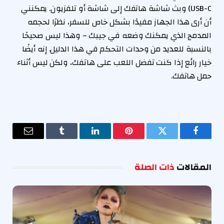
USB-C) وبث شاشة هاتفك إلى شاشة أو تلفزيون. يمكنني
أن أرى هذا الجهاز مفيدًا بشكل خاص للسفر، نظرًا لحجمه
المدمج الذي يمكنك وضعه في جيبك – وهذا ليس صحيحًا
بالنسبة للعديد من وحدات التحكم في هذا الدليل. إنه أيضًا
خيار رائع إذا كنت تفضل اللعب على هاتفك، ولكن ليس أثناء
حمل هاتفك.
فيسبوك
تويتر
بينتيريست
لينكدإن
Tumblr
البريد
الإلكترو
المقالات
ذات الصلة