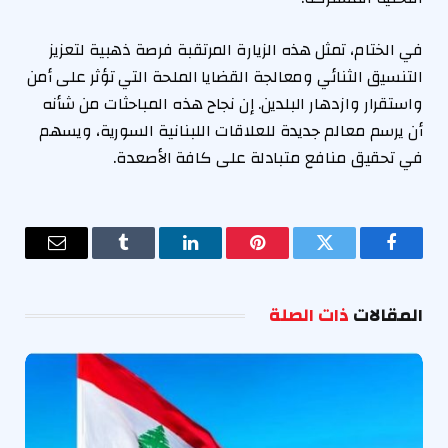
في الختام، تمثل هذه الزيارة المرتقبة فرصة ذهبية لتعزيز
التنسيق الثنائي ومعالجة القضايا الملحة التي تؤثر على أمن
واستقرار وازدهار البلدين. إن نجاح هذه المباحثات من شأنه
أن يرسم معالم جديدة للعلاقات اللبنانية السورية، ويسهم
في تحقيق منافع متبادلة على كافة الأصعدة.
فيسبوك
تويتر
بينتيريست
لينكدإن
Tumblr
البريد
الإلكترو
المقالات
ذات الصلة