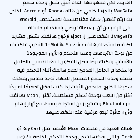
الغريبة، لكن مفهومها العام أنيق. تتصل وحدة تحكم
MagSafe بالجزء الخلفي من هاتف iPhone أو Android الخاص
بك (يتم تضمين حلقة مغناطيسية لمستخدمي Android،
على الرغم من أن Ohsnap توصي باستخدام حافظة
MagSafe). اضغط على زر Eject لإخراج هاتفك، بشكل مشابه
لكيفية استخدام هاتف T-Mobile Sidekick القديم، واكشف
عن لوحة الاتجاهات وعصا التحكم والأزرار الموجودة
بالأسفل. يمكنك أيضًا فصل المكون المغناطيسي بالكامل
واستخدام الحامل المدمج لدعم هاتفك أثناء التحكم فيه
بنصف وحدة التحكم المنفصل للجهاز. توجد مقابض يمكنك
سحبها للخارج لمزيد من الثبات إذا كنت تفضل تصميمًا تقليديًا
أكثر من اللعب بوحدة تحكم مستطيلة. تقترن Mcon بهاتفك
عبر Bluetooth وتتمتع بزمن استجابة بسيط، مع أزرار إبهام
وأزرار غائرة تبدو مرضية عند الضغط عليها.
هناك العديد من ملحقات Mcon الأنيقة، مثل Key Cast أو
Dock، والتي يمكنها شحن وحدة التحكم الخاصة بك (عبر