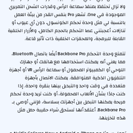
ولا تزال تحتفظ بمنفذ سماعة الرأس وقدرات الشحن التمريري
الموجودة في One. تشعر Pro بنفس القدر من بيئة العمل
بالنسبة لي مثل وحدة تحكم الكونسول، دون أي عيوب أو
تنازلات. أعجبتني عصا التحكم بالحجم الكامل، والأزرار الخلفية
القابلة للبرمجة، والمحفزات الخلفية ذات تأثير قاعة.
تتمتع وحدة التحكم Backbone Pro أيضًا باتصال Bluetooth،
مما يعني أنه يمكنك استخدامها مع هاتفك أو جهازك
اللوحي أو الكمبيوتر المحمول أو سماعة الرأس VR أو أجهزة
التلفزيون الذكية المتوافقة. يمكنك الاتصال بأجهزة
متعددة في وقت واحد والتبديل بينها بنقرة واحدة. إذا
كنت جادًا بشأن الألعاب المحمولة، أو كنت تريد وحدة تحكم
مريحة يمكنها التبديل بين أجهزتك بسلاسة، فإنني أوصي بـ
Backbone Pro. أعتقد أنها تستحق شراء حقيبة حمل مثل
هذه لتخزينها.