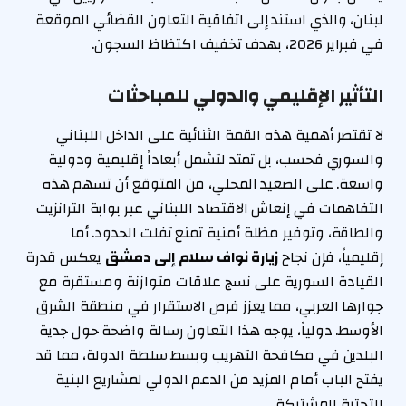
لبنان، والذي استند إلى اتفاقية التعاون القضائي الموقعة
في فبراير 2026، بهدف تخفيف اكتظاظ السجون.
التأثير الإقليمي والدولي للمباحثات
لا تقتصر أهمية هذه القمة الثنائية على الداخل اللبناني
والسوري فحسب، بل تمتد لتشمل أبعاداً إقليمية ودولية
واسعة. على الصعيد المحلي، من المتوقع أن تسهم هذه
التفاهمات في إنعاش الاقتصاد اللبناني عبر بوابة الترانزيت
والطاقة، وتوفير مظلة أمنية تمنع تفلت الحدود. أما
إقليمياً، فإن نجاح
زيارة نواف سلام إلى دمشق
يعكس قدرة
القيادة السورية على نسج علاقات متوازنة ومستقرة مع
جوارها العربي، مما يعزز فرص الاستقرار في منطقة الشرق
الأوسط. دولياً، يوجه هذا التعاون رسالة واضحة حول جدية
البلدين في مكافحة التهريب وبسط سلطة الدولة، مما قد
يفتح الباب أمام المزيد من الدعم الدولي لمشاريع البنية
التحتية المشتركة.