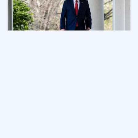
ترقب عالمي للرد الإيراني: فرص السلام
على المحك في مضيق هرمز
في ظل هدوء حذر يخيم على مضيق هرمز الاستراتيجي، تتجه
أنظار العالم نحو البيت الأبيض، حيث تتأهب الإدارة الأمريكية
لاستقبال
الرد الإيراني
الحاسمة، والذي قد يحدد مسار الصراع
المستمر منذ 71 يوماً. مع اقتراب “ساعة الصفر”
الدبلوماسية، أكد الرئيس الأمريكي دونالد ترامب بوضوح أن
واشنطن تنتظر الرد الليلة، مما يضع المنطقة بأسرها على