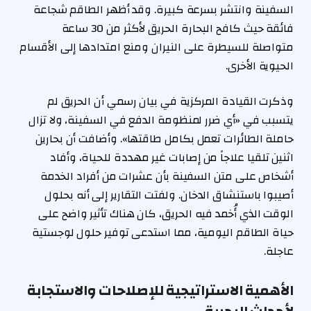
السفينة وانتشر بسرعة كبيرة. وقد أظهر الطاقم شجاعة
فائقة حيث كافح البحارة الحريق لأكثر من 30 ساعة
متواصلة للسيطرة على النيران ومنع امتدادها إلى الأقسام
الحيوية الأخرى.
وذكرت القيادة المركزية في بيان رسمي أن الحريق لم
يتسبب في «أي ضرر لمنظومة الدفع في السفينة، ولا تزال
حاملة الطائرات تعمل بكامل طاقتها». وأضافت أن بحارين
اثنين تلقيا علاجاً من إصابات غير مهددة للحياة، وأفاد
أشخاص على متن السفينة بأن عشرات من أفراد الخدمة
أصيبوا باستنشاق الدخان. ولفتت التقارير إلى أنه بحلول
الوقت الذي أُخمد فيه الحريق، كان هناك تأثير واضح على
حياة الطاقم اليومية، مما استدعى توفير حلول لوجستية
عاجلة.
الأهمية الاستراتيجية للإصلاحات والاستجابة