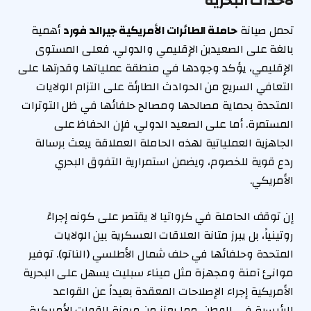
لأحداث البحرية
تحمل صيانة
حاملة الطائرات الأمريكية جيرالد فورد
أهمية
بالغة على الصعيدين الإقليمي والدولي. فعلى المستوى
الإقليمي، يؤكد وجودها في منطقة عملياتها وقدرتها على
التعافي السريع من الحوادث الطارئة على التزام الولايات
المتحدة بحماية مصالحها ومصالح حلفائها في ظل التوترات
المستمرة. أما على الصعيد الدولي، فإن الحفاظ على
الجاهزية العملياتية لهذه الحاملة العملاقة يبعث برسالة
ردع قوية للخصوم، ويضمن استمرارية التفوق البحري
الأمريكي.
إن توقف الحاملة في كرواتيا لا يقتصر على كونه إجراءً
روتينياً، بل يبرز متانة العلاقات العسكرية بين الولايات
المتحدة وحلفائها في حلف شمال الأطلسي (الناتو). توفير
موانئ آمنة ومجهزة مثل ميناء سبليت يسهل على البحرية
الأمريكية إجراء الإصلاحات المعقدة بعيداً عن القواعد
الرئيسية في الوطن، مما يعزز من مرونة القوات الأمريكية