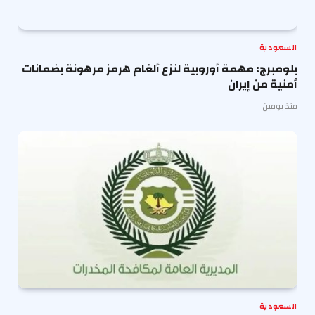
السعودية
بلومبرج: مهمة أوروبية لنزع ألغام هرمز مرهونة بضمانات
أمنية من إيران
منذ يومين
السعودية