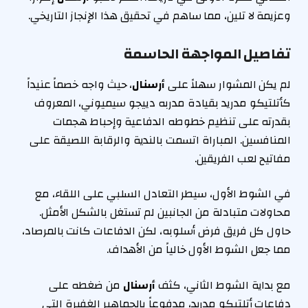
وعزيمة لا تلين، مما ساهم في تحقيق هذا الإنجاز التاريخي.
تفاصيل المواجهة الحاسمة
لم يكن المشوار سهلاً على
أرسنال
، حيث واجه خصماً عنيداً
كأتلتيكو مدريد بقيادة مدربه دييجو سيميوني، المعروف
بقدرته على تنظيم خطوطه الدفاعية وإحباط هجمات
المنافسين. المباراة اتسمت بالندية والرقابة اللصيقة على
مفاتيح لعب الفريقين.
في الشوط الأول، سيطر التعادل السلبي على اللقاء، مع
محاولات متبادلة من الجانبين لم تستغل بالشكل الأمثل.
حاول كل فريق فرض أسلوبه، لكن الدفاعات كانت بالمرصاد،
مما جعل الشوط الأول خالياً من الأهداف.
مع بداية الشوط الثاني، كثف
أرسنال
من ضغطه على
دفاعات أتلتيكو مدريد، مدفوعاً بالجماهير الغفيرة التي