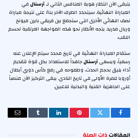
يتبقى الآن انتظار هوية المنافس الثاني لـ
أرسنال
في
المباراة النهائية. سيتحدد الطرف الآخر بناءً على نتيجة مباراة
نصف النهائي الأخرى التي ستجمع بين فريقي بايرن ميونخ
وريال مدريد. يتجه الأنظار نحو هذه المواجهة المرتقبة لحسم
اللقب.
ستقام المباراة النهائية في تاريخ محدد سيتم الإعلان عنه
رسمياً، ويسعى
أرسنال
جاهداً للاستعداد بكل قوة لتقديم
أداء يليق بحجم الحدث، وطموحه في رفع كأس دوري أبطال
أوروبا للمرة الأولى في تاريخ النادي. يبقى التركيز الآن منصباً
على الجاهزية الفنية والبدنية للاعبين.
فيسبوك
تويتر
بينتيريست
لينكدإن
Tumblr
البريد
الإلكترو
المقالات
ذات الصلة