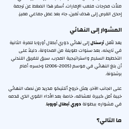
ملأت مدرجات ملعب الإمارات. أسفر هذا الضغط عن ترجمة
إحدى الفرص إلى هدف ثمين، جاء بعد عمل جماعي مميز.
المشوار إلى النهائي
يعد تأهل
أرسنال
إلى نهائي دوري أبطال أوروبا للمرة الثانية
في تاريخه، بعد سنوات طويلة من المحاولة، دليلاً على
التخطيط السليم واستراتيجية المدرب. سبق للفريق اللندني
أن بلغ النهائي في موسم (2005-2006) وخسره أمام
برشلونة.
على الجانب الآخر، يمثل خروج أتلتيكو مدريد من نصف النهائي
خيبة أمل كبيرة لعشاقه، خاصة بعد الأداء القوي الذي قدمه
في مشواره ببطولة
دوري أبطال أوروبا
.
ما التالي؟