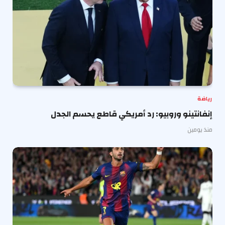
رياضة
إنفانتينو وروبيو: رد أمريكي قاطع يحسم الجدل
منذ يومين