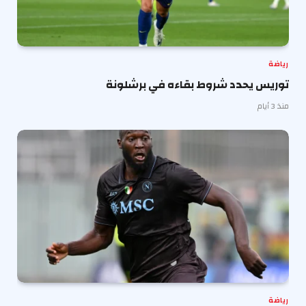
رياضة
توريس يحدد شروط بقاءه في برشلونة
منذ 3 أيام
رياضة