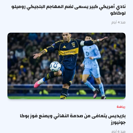
نادي أمريكي كبير يسعى لضم المهاجم البلجيكي روميلو
لوكاكو
منذ 4 أيام
رياضة
باريديس يتعافى من صدمة النهائي ويصنع فوز بوكا
جونيورز
منذ 6 أيام