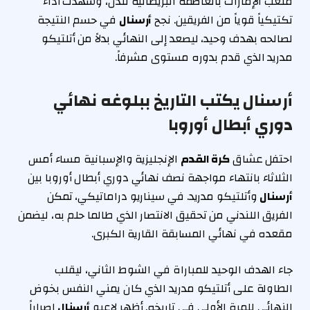
ملعب الإمارات بالعاصمة البريطانية لندن، وشهدت أداءً
تكتيكياً قوياً من الفريقين. نجح
أرسنال
في حسم النتيجة
لصالحه بهدف وحيد، ليصعد إلى النهائي بدلاً من أتلتيكو
مدريد الذي قدم بدوره مستوى مشرفاً.
أرسنال يكتب التاريخ ببلوغه نهائي
دوري أبطال أوروبا
احتفل عشاق
كرة القدم
الإنجليزية والإسبانية مساء أمس
الثلاثاء بانتهاء مواجهة نصف نهائي دوري أبطال أوروبا بين
أرسنال
وأتلتيكو مدريد. في سيناريو دراماتيكي، تمكن
الفريق اللندني من تحقيق الانتصار الذي طالما حلم به، ليضمن
مقعده في نهائي المسابقة القارية الكبرى.
جاء الهدف الوحيد للمباراة في الشوط الثاني، ليقلب
الطاولة على أتلتيكو مدريد الذي كان يمني النفس بخوض
النهائي للمرة الأولى في تاريخه. أظهر لاعبو
أرسنال
إصراراً