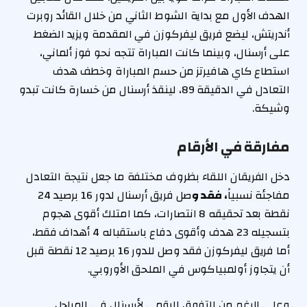
الهدف الأول مع بداية الشوط الثاني من خلال القائد روبرت
أندريتش، ليضع فريق ليفركوزن في المقدمة ويزيد الضغط
على أرسنال، وبينما كانت المباراة تتجه نحو فوز ألماني،
استطاع كاي هافيرتز من حسم المباراة وخطف هدف
التعادل في الدقيقة 89، لينقذ أرسنال من خسارة كانت تبدو
وشيكة.
مفارقة في الأرقام
دخل الفريقان اللقاء بظروف مختلفة ما جعل نتيجة التعادل
مفاجئة نسبياً
،
فقد
و
صل فريق أرسنال لدور 16 برصيد 24
نقطة بعد تحقيقه 8 انتصارات، كما امتلك أقوى هجوم
بتسجيله 23 هدف وأقوى دفاع باستقباله 4 أهداف فقط،
أما فريق ليفركوزن فقد وصل للدور 16 برصيد 12 نقطة قبل
أن يتجاوز أولمبياكوس في الملحق الأوروبي.
وعلى الرغم من التفوق الرقمي لأرسنال في المراحل