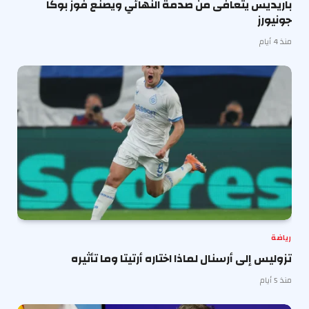
باريديس يتعافى من صدمة النهائي ويصنع فوز بوكا
جونيورز
منذ 4 أيام
رياضة
تزوليس إلى أرسنال لماذا اختاره أرتيتا وما تأثيره
منذ 5 أيام