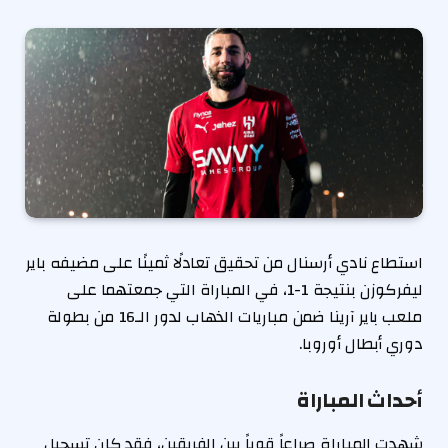
استطاع نادي أرسنال من تحقيق تعادلًا ثمينًا على مضيفه باير
ليفركوزن بنتيجة 1-1، في المباراة التي جمعتهما على
ملعب باير آرينا ضمن مباريات الذهاب لدور الـ16 من بطولة
دوري أبطال أوروبا.
أحداث المباراة
شهدت المباراة صراعاً قوياً بين الفريقين، فقد كان تسجيل