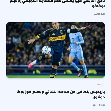
نادي أمريكي كبير يسعى لضم المهاجم البلجيكي روميلو
لوكاكو
منذ يومين
رياضة
باريديس يتعافى من صدمة النهائي ويصنع فوز بوكا
جونيورز
منذ 4 أيام