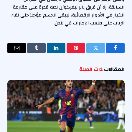
السابقة، إلا أن فريق باير ليفركوزن لديه قدرة على مقارعة
الكبار في الأدوار الإقصائية، ليبقى الحسم مؤجلاً حتى لقاء
الإياب على ملعب الإمارات في لندن.
فيسبوك
تويتر
بينتيريست
لينكدإن
Tumblr
البريد
الإلكترو
المقالات
ذات الصلة