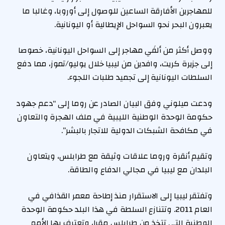
للمهاجرين الأفارقة الساعين للوصول إلى أوروبا، وغالبا ما
يعبرون البحر نحو السواحل الإيطالية أو اليونانية.
ووصل أكثر من ألفَي مهاجر إلى السواحل اليونانية، خصوصا
إلى جزيرة كريت، وافدين من ليبيا خلال يوليو/تموز، مما دفع
السلطات اليونانية إلى تجميد طلبات اللجوء.
ودعت ميلوني وفق البيان الصادر عن روما إلى “دعم جهود
حكومة الوحدة الوطنية الليبية في ملف الهجرة والتعاون
في مكافحة الشبكات الدولية للاتجار بالبشر”.
وتقيم أنقرة وروما علاقات وثيقة مع طرابلس، ويتعاون
البلدان مع ليبيا في مجالي الدفاع والطاقة.
وتفتقر ليبيا إلى الاستقرار منذ إطاحة معمر القذافي في
العام 2011. وتتنازع السلطة في هذا البلد حكومة الوحدة
الوطنية التي تتخذ من طرابلس مقرا، وتعترف بها الأمم