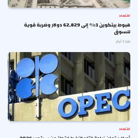
اقتصاد
هبوط بيتكوين 1% إلى 62,829 دولار وضربة قوية
للسوق
منذ 3 أيام
اقتصاد