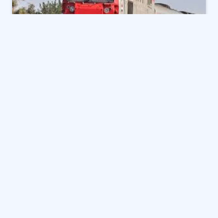
يزداد اهتمام المواطنين بـ مواعيد القطارات اليوم الأثنين 27
أكتوبر 2025، وتحديدا من والى الاسكندرية، حيث تسعى
هيئة السكة الحديدية إلى تنظيم الجداول لضمان انسيابية
حركة السفر وتلبية احتياجات الركاب.
القطارات المكيفة والروسى على خط (
القاهرة – الإسكندرية )
ـ قطار رقم 119 تهوية القاهرة الإسكندرية موعد قيامه
الساعة 5.00 صباحا.