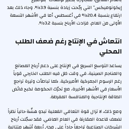
إيكونوميكس” التي رجّحت زيادة بنسبة 3.9%. وجاء ذلك بعد
ارتفاع بنسبة 20.4% في أغسطس. أما في الأشهر التسعة
الأولى من العام، فزادت الأرباح بنسبة 3.2%.
انتعاش في الإنتاج رغم ضعف الطلب
المحلي
يساعد التوسع السريع في الإنتاج على دعم أرباح المصانع
والمناجم الصينية، في وقت ظل فيه الطلب الخارجي قوياً
رغم الرسوم الجمركية الأميركية. كما تباطأت وتيرة تراجع
الأسعار في الأشهر الأخيرة، مع تحرّك الحكومة لكبح فائض
الطاقة الإنتاجية والمنافسة المفرطة.
ومع ذلك، لا تزال قوة التعافي الفعلية تبدو هشّة حالياً نظراً
لضعف قاعدة المقارنة في العام الماضي. فقد سجّلت أرباح
الشركات الصناعية تراجعاً حاداً على مدى أربعة أشهر متتالية