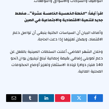
التوظيف والشركات والأسواق والتوقعات.
اقرأ أيضاً: “الخطة الخمسية الخامسة عشرة”.. مخطط
جديد للتنمية الاقتصادية والاجتماعية في الصين
وأضاف البيان أن السياسات الكلية ينبغي أن تواصل دعم
الاقتصاد، ويمكن تعزيزها إذا دعت الحاجة.
وخلال الشهر الماضي، أعلنت السلطات الصينية بالفعل عن
دعم تمويلي إضافي بقيمة إجمالية تبلغ تريليون يوان (نحو
140 مليار دولار) لزيادة الاستثمار وتعزيز أوضاع الحكومات
المحلية المالية.
فيسبوك
تويتر
بينتيريست
لينكدإن
Tumblr
البريد