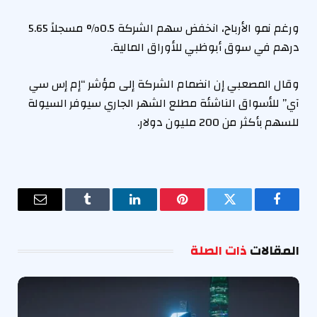
ورغم نمو الأرباح، انخفض سهم الشركة 0.5% مسجلاً 5.65
درهم في سوق أبوظبي للأوراق المالية.
وقال المصعبي إن انضمام الشركة إلى مؤشر “إم إس سي
آي” للأسواق الناشئة مطلع الشهر الجاري سيوفر السيولة
للسهم بأكثر من 200 مليون دولار.
فيسبوك
تويتر
بينتيريست
لينكدإن
Tumblr
البريد
الإلكترو
المقالات
ذات الصلة