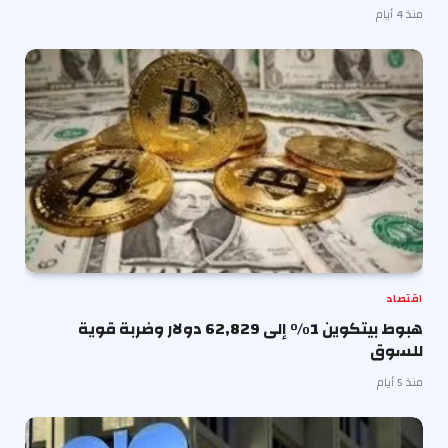
منذ 4 أيام
اقتصاد
هبوط بيتكوين 1% إلى 62,829 دولار وضربة قوية
للسوق
منذ 5 أيام