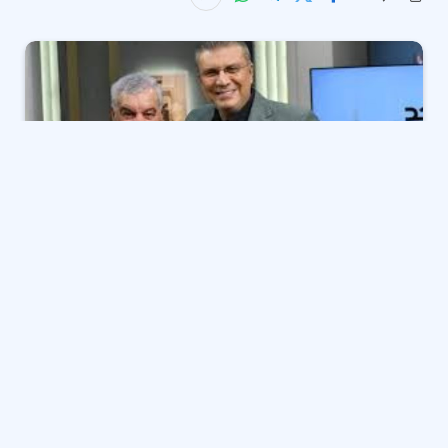
كشف الدكتور زاهي حواس عالم الأثار الكبير، عن علاقته
بالفنان الكبير عمر الشريف، معلقا “كنت أقرب صديق لعمر
الشريف ولم يعرفني في آخر أيامه خاصة بعد إصابته بمرض
الزهايمر.
وقال زاهي حواس، خلال لقاء له لبرنامج “واحد من الناس”،