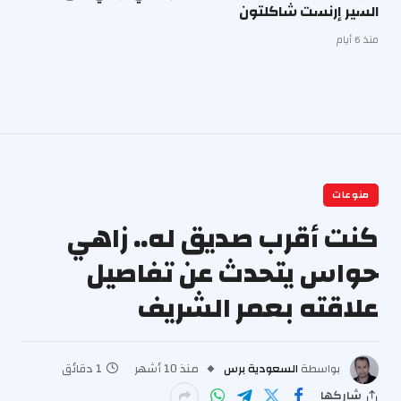
السير إرنست شاكلتون
منذ 6 أيام
منوعات
كنت أقرب صديق له.. زاهي
حواس يتحدث عن تفاصيل
علاقته بعمر الشريف
بواسطة
السعودية برس
منذ 10 أشهر
1 دقائق
شاركها