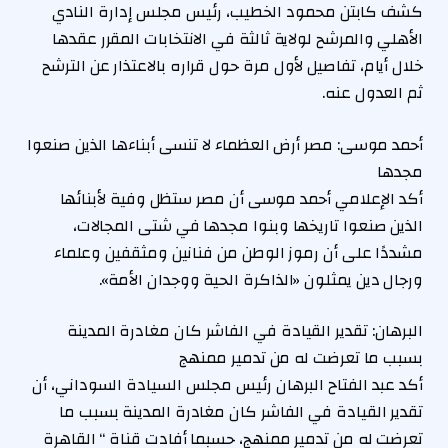
كشف كابتن محمود الخطيب، رئيس مجلس إدارة النادي
الأهلي والمرشح لولاية ثالثة في الانتخابات المقرر عقدها
خلال أيام، تفاصيل لأول مرة حول قراره بالاعتذار عن الترشح
ثم العدول عنه.
أحمد موسى: مصر أرض العظماء لا تنسى أبناءها الذين صنعوا
مجدها
أكد الإعلامي أحمد موسى أن مصر ستظل وفية لأبنائها
الذين صنعوا تاريخها وبنوا مجدها في شتى المجالات،
مشددًا على أن رموز الوطن من فنانين ومثقفين وعلماء
ورجال دين يمثلون «الذاكرة الحية ووجدان الأمة».
البرهان: تقدير القيادة في الفاشر كان مغادرة المدينة
بسبب ما تعرضت له من تدمير ممنهج
أكد عبد الفتاح البرهان رئيس مجلس السيادة السوداني، أن
تقدير القيادة في الفاشر كان مغادرة المدينة بسبب ما
تعرضت له من تدمير ممنهج، حسبما أفادت قناة “ القاهرة