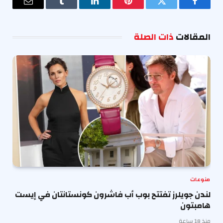
فيسبوك
تويتر
بينتيريست
لينكدإن
Tumblr
البريد
الإلكترو
المقالات
ذات الصلة
منوعات
لندن جويلرز تفتتح بوب أب فاشرون كونستانتان في إيست
هامبتون
منذ 18 ساعة