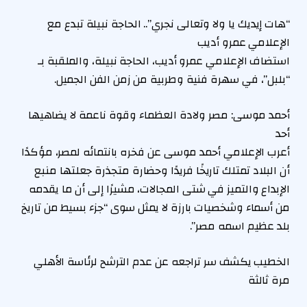
“هات إيديك يا ولا وتعالى نجري”.. الحاجة نبيلة تبدع مع
الإعلامي عمرو أديب
استضاف الإعلامي عمرو أديب، الحاجة نبيلة، والملقبة بـ
“بلبل”، في سهرة فنية وطربية من زمن الفن الجميل.
أحمد موسى: مصر ولادة العظماء وقوة ناعمة لا يضاهيها
أحد
أعرب الإعلامي أحمد موسى عن فخره بانتمائه لمصر، مؤكدًا
أن البلاد تمتلك تاريخًا فريدًا وحضارة متجذرة جعلتها منبع
الإبداع والتميز في شتى المجالات، مشيرًا إلى أن ما يقدمه
من أسماء وشخصيات بارزة لا يمثل سوى “جزء بسيط من تاريخ
بلد عظيم اسمه مصر”.
الخطيب يكشف سر تراجعه عن عدم الترشح لرئاسة الأهلي
مرة ثالثة