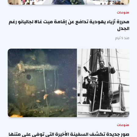
منوعات
محررة أزياء يهودية تدافع عن إقامة ميت غالا لجاليانو رغم
الجدل
منذ 5 أيام
منوعات
صور جديدة تكشف السفينة الأخيرة التي توفي على متنها