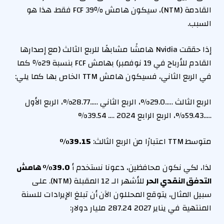
القادمة (NTM)، سيكون هامش FCF 39٪ فقط. هذا هو
السبب.
إذا حققت Nvidia هامشًا مشابهًا للربع الثالث (مع إصدارها
القادم للأرباح في 19 نوفمبر) بهامش FCF بنسبة 29٪ كما
في الربع الثاني، فسيكون هامش TTM الخاص بها كما يلي:
الربع الثالث …..29.0%، الربع الثاني …..28.77%، الربع الأول
…..59.43%، الربع الرابع 2024 …. 39.54%
متوسط ​​TTM اعتبارًا من الربع الثالث:
39.15%
لذا، لكي نكون محافظين، دعونا نستخدم أ
39.0% هامش
التدفق النقدي الحر
للأشهر الـ 12 المقبلة (NTM). على
سبيل المثال، يتوقع المحللون الآن أن تبلغ الإيرادات للسنة
المنتهية في يناير 2027 287.24 مليار دولار: