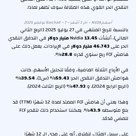
النقدي الحر القوي. هذه المقالة سوف تظهر لماذا.
أسهم NVDA – آخر 3 أشهر – Barchart – 7 نوفمبر 2025
بالنسبة للربع المنتهي في 27 يوليو 2025 (الربع الثاني
المالي)، أنشأت Nvidia
13.45 مليار دولار
في التدفق النقدي
الحر على
46.743 مليار دولار
في الإيرادات. يعمل ذلك على
هامش FCF ربع سنوي قدره
28.8%
.
في الأرباع الثلاثة الماضية، وفقًا لتحليل الأسهم، كانت
هوامش التدفق النقدي الحر:
59.43%
(س1)،
39.54%
(الربع الرابع 2024)، و
47.93%
(الربع الثالث 2024).
وهذا يعني أن هامش FCF الممتد لمدة 12 شهرًا (TTM) قد
بلغ متوسطه
43.9%
. يمكننا استخدام ذلك لتقدير FCF
للمضي قدمًا.
على سبيل المثال، لنفترض أنه على مدى الـ 12 شهرًا