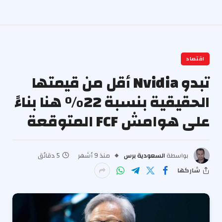
اقتصاد
تبدو Nvidia أقل من قيمتها
الحقيقية بنسبة 22٪ هنا بناءً
على هوامش FCF المتوقعة
بواسطة
السعودية برس
منذ 9 أشهر
5 دقائق
شاركها