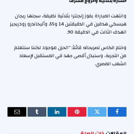
خسارة بثلاثية وخروج مشرف
وانتهت المباراة بفوز إنجلترا بثلاثية نظيفة، سجلها ريجان
هيسكي هدفين في الدقيقتين 14 و55، وأليخاندرو رودريجيز
الهدف الثالث في الدقيقة 90.
وختم الكاس تصريحاته قائلاً: “الحزن موجود لكننا سنتعلم
من التجربة، وسنبذل أقصى جهد في المستقبل لإسعاد
الشعب المصري.
فيسبوك
تويتر
بينتيريست
لينكدإن
Tumblr
البريد
الإلكترو
المقالات
ذات الصلة