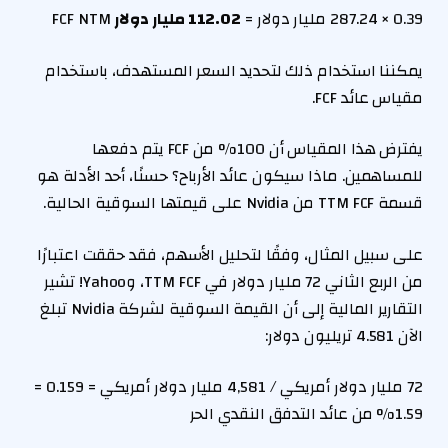
0.39 × 287.24 مليار دولار =
112.02 مليار دولار
FCF NTM
يمكننا استخدام ذلك لتحديد السعر المستهدف، باستخدام
مقياس عائد FCF.
يفترض هذا المقياس أن 100% من FCF يتم دفعها
للمساهمين. ماذا سيكون عائد الأرباح؟ حسنًا، أحد الأدلة هو
قسمة TTM FCF من Nvidia على قيمتها السوقية الحالية.
على سبيل المثال، وفقًا لتحليل الأسهم، فقد حققت اعتبارًا
من الربع الثاني 72 مليار دولار في TTM FCF، وYahoo! تشير
التقارير المالية إلى أن القيمة السوقية لشركة Nvidia تبلغ
الآن 4.581 تريليون دولار:
72 مليار دولار أمريكي / 4,581 مليار دولار أمريكي = 0.159 =
1.59% من عائد التدفق النقدي الحر