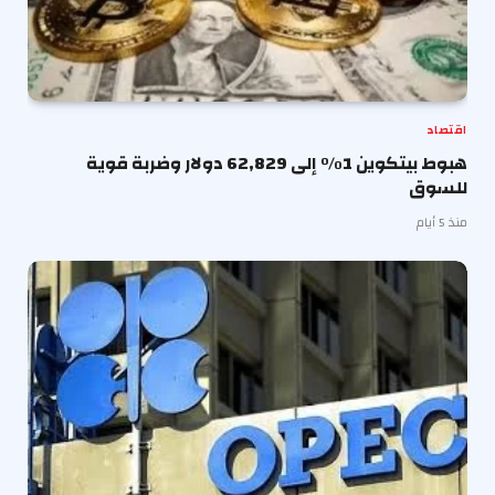
اقتصاد
هبوط بيتكوين 1% إلى 62,829 دولار وضربة قوية
للسوق
منذ 5 أيام