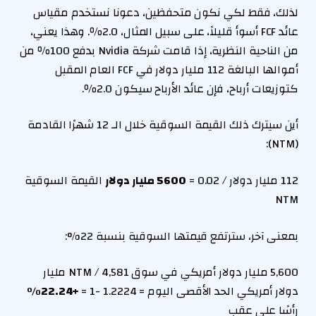
لذلك، فقط لكي نكون متحفظين، دعونا نستخدم مقياس
عائد FCF أسوأ قليلاً، على سبيل المثال، 2.0٪. وهذا يعني،
من الناحية النظرية، إذا قامت شركة Nvidia بدفع 100٪ من
أموالها البالغة 112 مليار دولار في FCF العام المقبل
كتوزيعات أرباح، فإن عائد الأرباح سيكون 2.0٪.
أين سيترك ذلك القيمة السوقية خلال الـ 12 شهرًا القادمة
(NTM):
112 مليار دولار / 0.02 =
5600 مليار دولار
القيمة السوقية
NTM
بمعنى آخر، سترتفع قيمتها السوقية بنسبة 22%:
5,600 مليار دولار أمريكي في سوق NTM / 4,581 مليار
دولار أمريكي الحد الأقصى اليوم = 1.2224 -1 =
+22.24%
رأسًا على عقب