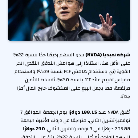
شركة نفيديا (
NVDA
)
يبدو السهم رخيصًا جدًا بنسبة 22٪
على الأقل هنا، استنادًا إلى هوامش التدفق النقدي الحر
القوية (أي باستخدام هامش FCF بنسبة 39٪) واستخدام
مقياس تقييم عائد FCF بنسبة 2.0٪. أقساط التأمين
مرتفعة، مما يجعل البيع على المكشوف خارج المال أمرًا
جذابًا.
أغلق NVDA عند
188.15 دولارًا
يوم الجمعة الموافق 7
نوفمبر/تشرين الثاني، متراجعًا عن ذروته الأخيرة البالغة
206.88 دولارًا في 3 نوفمبر/تشرين الثاني.
230 دولارًا
للسهم الواحد، أو أعلى بنسبة 22%، بناءً على التدفق