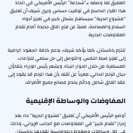
العميق لما وصفه بـ”شجاعة” الرئيس الأمريكي في اتخاذ
هذا القرار الحاسم في توقيت حساس. ويرى شريف أن تعليق
“مشروع الحرية” سيساهم بشكل كبير في تعزيز أجواء
السلام والمصالحة، فضلاً عن فتح آفاق جديدة أمام تقدم
المفاوضات الجارية.
تلتزم باكستان، كما يؤكد شريف، بدعم كافة الجهود الرامية
إلى تعزيز ضبط النفس، والتوصل إلى حل سلمي للنزاعات
المستمرة من خلال الحوار البناء. ويشعر رئيس الوزراء بتفاؤل
حيال الزخم الحالي، معرباً عن ثقته بأن هذا الزخم قد يقود إلى
عقد اتفاق شامل ودائم يخدم مصالح جميع الأطراف.
المفاوضات والوساطة الإقليمية
أوضح الرئيس الأمريكي أن تعليق “مشروع الحرية” جاء بعد
إحراز “تقدم كبير” في المفاوضات مع الجانب الإيراني، وذلك
في ظل وساطات وضغوط دبلوماسية تقودها باكستان