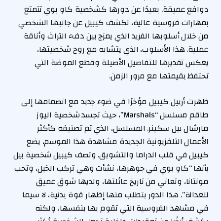
دوافع عميقة. بعيدًا عن دورها كشخصية كاو بوي تتمتع
بمهارات فروسية عالية، تكشف كيبيل عن جانبها الشخصي
من خلال أسلوبها الفريد الذي يمزج بين دفء التراث وأناقة
عملية. هذا الأسلوب، الذي يتشابه مع روح شخصيتها،
يعكس تقديرها للتفاصيل الأصيلة وقطع الموضة التي
تحتفظ بقيمتها مع مرور الزمن.
ظهرت أرييل كيبيل مؤخرًا في ضوء جديد مع انضمامها إلى
طاقم مسلسل “Marshals”، حيث تجسد شخصية اليوز
مارشال بيل سكينر. المسلسل، الذي تم تصنيفه كأكثر
الأعمال التلفزيونية الجديدة مشاهدة هذا الموسم، يضع
كيبيل في قلب الدراما والتشويق. وتصف كيبيل شخصية بيل
بأنها “كاو بوي في جوهرها، نشأت وهي تركب الخيل، وتحب
مونتانا، وتعاني من تاريخ عائلتها، ولديها شوق عميق
للعدالة”. هذا الدور يتطلب منها إظهار قوة بدنية، لا سيما
في مشاهد الفروسية التي تقوم بها بنفسها، ولكنه