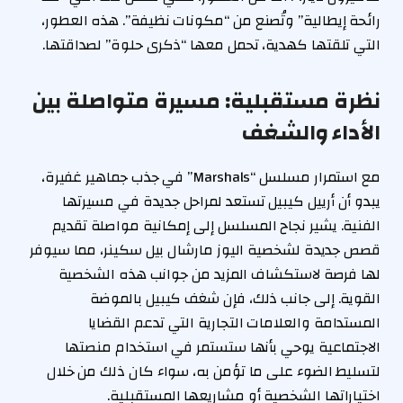
رائحة إيطالية” وتُصنع من “مكونات نظيفة”. هذه العطور،
التي تلقتها كهدية، تحمل معها “ذكرى حلوة” لصداقتها.
نظرة مستقبلية: مسيرة متواصلة بين
الأداء والشغف
مع استمرار مسلسل “Marshals” في جذب جماهير غفيرة،
يبدو أن أرييل كيبيل تستعد لمراحل جديدة في مسيرتها
الفنية. يشير نجاح المسلسل إلى إمكانية مواصلة تقديم
قصص جديدة لشخصية اليوز مارشال بيل سكينر، مما سيوفر
لها فرصة لاستكشاف المزيد من جوانب هذه الشخصية
القوية. إلى جانب ذلك، فإن شغف كيبيل بالموضة
المستدامة والعلامات التجارية التي تدعم القضايا
الاجتماعية يوحي بأنها ستستمر في استخدام منصتها
لتسليط الضوء على ما تؤمن به، سواء كان ذلك من خلال
اختياراتها الشخصية أو مشاريعها المستقبلية.