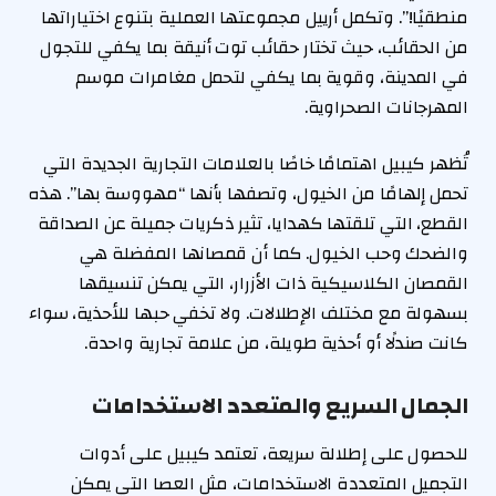
منطقيًا!”. وتكمل أرييل مجموعتها العملية بتنوع اختياراتها
من الحقائب، حيث تختار حقائب توت أنيقة بما يكفي للتجول
في المدينة، وقوية بما يكفي لتحمل مغامرات موسم
المهرجانات الصحراوية.
تُظهر كيبيل اهتمامًا خاصًا بالعلامات التجارية الجديدة التي
تحمل إلهامًا من الخيول، وتصفها بأنها “مهووسة بها”. هذه
القطع، التي تلقتها كهدايا، تثير ذكريات جميلة عن الصداقة
والضحك وحب الخيول. كما أن قمصانها المفضلة هي
القمصان الكلاسيكية ذات الأزرار، التي يمكن تنسيقها
بسهولة مع مختلف الإطلالات. ولا تخفي حبها للأحذية، سواء
كانت صندلًا أو أحذية طويلة، من علامة تجارية واحدة.
الجمال السريع والمتعدد الاستخدامات
للحصول على إطلالة سريعة، تعتمد كيبيل على أدوات
التجميل المتعددة الاستخدامات، مثل العصا التي يمكن