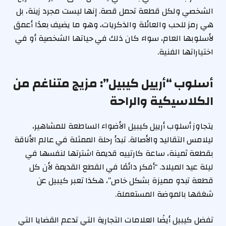
الشخصي ولكل قطعة تحمل قصة. إنها ليست مجرد زينة، بل
هي رمز للحب والعائلة والذكريات، وهو ما يضيف بعدًا أعمق
لأسلوبها العام، سواء كان ذلك في حياتها الشخصية أو في
اختياراتها الفنية.
أسلوب “أرييل كيبيل”: مزيج متناغم من
الكلاسيكية والراحة
يتجاوز أسلوب أرييل كيبيل الأضواء الساطعة للمشاهير،
ليلامس التقاليد والأصالة. تبدأ رحلة الممثلة في عالم الأناقة
بقطعة ثمينة، ساعة كارتييه قديمة اشترتها لنفسها في
ليلة عيد الميلاد. “أفكر دائمًا في القطع القديمة لأن كل
قطعة تبدو مميزة بشكل خاص”، هكذا تعبر كيبيل عن
شغفها بالموضة المستعملة.
تفضل كيبيل أيضًا العلامات التجارية التي تدعم القضايا التي