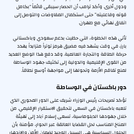
ودول أخرى. وأكد ترامب أن الحصار سيبقى قائماً “بكامل
قوته وفاعليته” حتى استكمال المفاوضات والتوصل إلى
اتفاق نهائي مع طهران.
تأتي هذه الخطوة، التي حظيت بدعم سعودي وباكستاني
بارز، في وقت يشهد فيه مضيق هرمز توتراً متزايداً يهدد
حركة الطاقة والتجارة العالمية. وقد دفع هذا الوضع العديد
من القوى الإقليمية والدولية إلى تكثيف جهود الوساطة
لمنع تفاقم الأزمة وتحولها إلى مواجهة أوسع نطاقاً.
دور باكستان في الوساطة
تؤكد تصريحات رئيس الوزراء شريف على الدور المحوري الذي
تلعبه باكستان في السعي لتحقيق الاستقرار الإقليمي. من
خلال جهودها الدبلوماسية، تسعى إسلام آباد إلى تهيئة
المناخ المناسب لحل القضايا العالقة عبر الحوار، مؤمنة بأن
الحلول السياسية هي السبيل الوحيد لضمان الأمن والازدهار