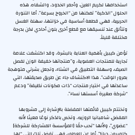
استخدامها لكريم العين، وأحمر الخدود، والشفاه. هذه
الحلول “الذكية” تمكنها من “الخروج بسرعة”. أما التنورة
الحريرية، فهي قطعة أساسية في خزانتها، سهلة الغسل
وتتألق عند تنسيقها مع قطع أخرى بلون أحادي لكن بدرجة
مختلفة قليلاً.
تؤمن كيبيل بأهمية العناية بالبشرة، وقد اكتشفت علامة
تجارية للمنتجات العضوية، و”منتجاتها خفيفة الوزن لفصل
الصيف، وسهلة التطبيق في الشتاء، وتجعل بشرتي متوهجة
بمرور الوقت”. هذا الاكتشاف جاء عن طريق صديقتها، التي
ساعدتها في اختيار منتجات “ذات مكونات نظيفة” ودعم
“شركة صغيرة أسستها نساء”.
وتختتم كيبيل قائمتها المفضلة بالإشارة إلى مشروبها
المفضل، شامبانيا الروزيه، وتخص بالذكر نوعًا معينًا لأنه
“عضوي”، ولأنها “تحب حقًا [المؤسسة المشاركة للشركة]
كاميرون دياز!”. أما عن العطور، فهي تفضل تلك التي “لها