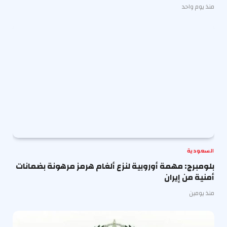
منذ يوم واحد
السعودية
بلومبرج: مهمة أوروبية لنزع ألغام هرمز مرهونة بضمانات
أمنية من إيران
منذ يومين