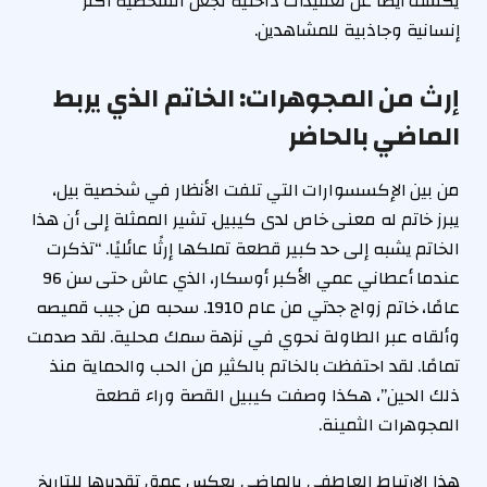
يكشف أيضًا عن تعقيدات داخلية تجعل الشخصية أكثر
إنسانية وجاذبية للمشاهدين.
إرث من المجوهرات: الخاتم الذي يربط
الماضي بالحاضر
من بين الإكسسوارات التي تلفت الأنظار في شخصية بيل،
يبرز خاتم له معنى خاص لدى كيبيل. تشير الممثلة إلى أن هذا
الخاتم يشبه إلى حد كبير قطعة تملكها إرثًا عائليًا. “تذكرت
عندما أعطاني عمي الأكبر أوسكار، الذي عاش حتى سن 96
عامًا، خاتم زواج جدتي من عام 1910. سحبه من جيب قميصه
وألقاه عبر الطاولة نحوي في نزهة سمك محلية. لقد صدمت
تمامًا. لقد احتفظت بالخاتم بالكثير من الحب والحماية منذ
ذلك الحين”، هكذا وصفت كيبيل القصة وراء قطعة
المجوهرات الثمينة.
هذا الارتباط العاطفي بالماضي يعكس عمق تقديرها للتاريخ