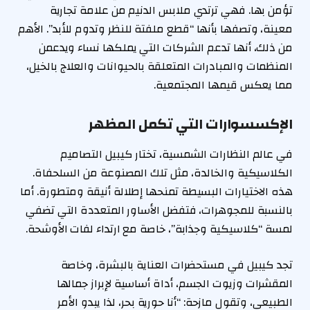
تؤمن بها. فهي ترتدي ملابس الدنيم من علامة تجارية
معينة، وتصفها بأنها “قطع ملفتة للنظر وتدوم للأبد”. الأهم
من ذلك، أنها تدعم الشركات التي يملكها نساء ويدعمن
المنظمات والمبادرات المتعلقة بالحيوانات والعلاج بالخيل،
مما يعكس قيمها المجتمعية.
الإكسسوارات التي تكمل المظهر
في عالم النظارات الشمسية، تختار كيبيل التصاميم
الكلاسيكية والخالدة، مثل تلك المصنوعة من السلحفاة.
هذه الاختيارات البسيطة تمنحها إطلالة أنيقة ومتطورة. أما
بالنسبة للمجوهرات، فتفضل الأساور المتعددة التي تضفي
لمسة “كلاسيكية وجذابة”، خاصة مع ارتداء لفات الأوشحة.
تجد كيبيل في مستحضرات العناية بالبشرة، وخاصة
المقشرات وزيوت الجسم، أداة أساسية لإبراز جمالها
الطبيعي، وتقول مازحة: “أنا حورية بحر، لذا يبدو الأمر